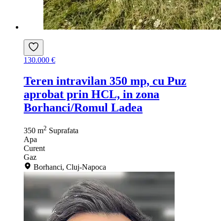
130.000 €
Teren intravilan 350 mp, cu Puz
aprobat prin HCL, in zona
Borhanci/Romul Ladea
2
350 m
Suprafata
Apa
Curent
Gaz
Borhanci, Cluj-Napoca