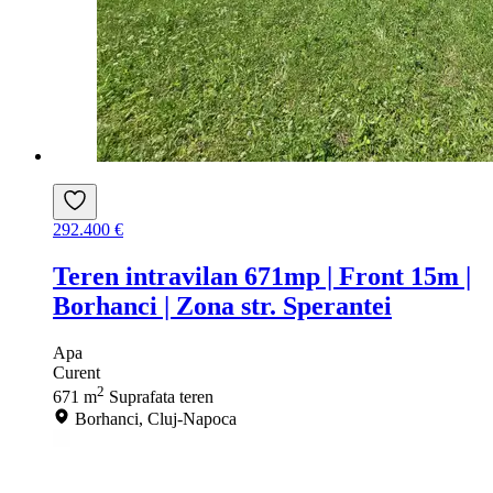
292.400 €
Teren intravilan 671mp | Front 15m |
Borhanci | Zona str. Sperantei
Apa
Curent
2
671 m
Suprafata teren
Borhanci, Cluj-Napoca