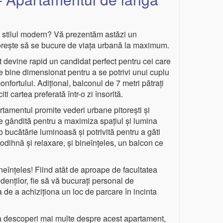
și stilul modern? Vă prezentăm astăzi un
dorește să se bucure de viața urbană la maximum.
t devine rapid un candidat perfect pentru cei care
te bine dimensionat pentru a se potrivi unui cuplu
 confortului. Adițional, balconul de 7 metri pătrați
 cartea preferată într-o zi însorită.
artamentul promite vederi urbane pitorești și
 gândită pentru a maximiza spațiul și lumina
 bucătărie luminoasă și potrivită pentru a găti
odihnă și relaxare, și bineînțeles, un balcon ce
neînțeles! Fiind atât de aproape de facultatea
udenților, fie să vă bucurați personal de
a de a achiziționa un loc de parcare în incinta
 a descoperi mai multe despre acest apartament,