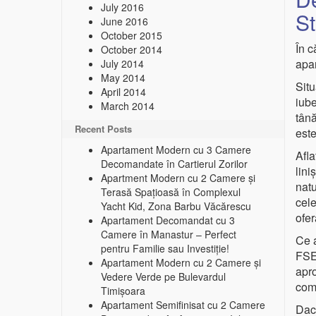
July 2016
St
June 2016
October 2015
În c
October 2014
apa
July 2014
May 2014
Situ
April 2014
iube
March 2014
tână
Recent Posts
este
Apartament Modern cu 3 Camere
Afla
Decomandate în Cartierul Zorilor
lin
Apartment Modern cu 2 Camere și
natu
Terasă Spațioasă în Complexul
cele
Yacht Kid, Zona Barbu Văcărescu
ofer
Apartament Decomandat cu 3
Camere în Manastur – Perfect
Ce a
pentru Familie sau Investiție!
FSEG
Apartament Modern cu 2 Camere și
apro
Vedere Verde pe Bulevardul
comp
Timișoara
Apartament Semifinisat cu 2 Camere
Dacă