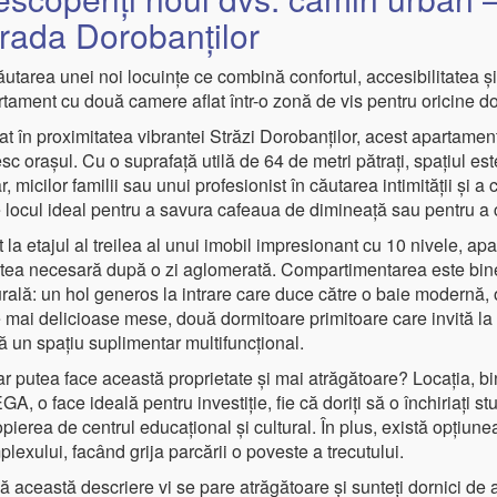
rada Dorobanților
ăutarea unei noi locuințe ce combină confortul, accesibilitatea 
rtament cu două camere aflat într-o zonă de vis pentru oricine 
at în proximitatea vibrantei Străzi Dorobanților, acest apartamen
sc orașul. Cu o suprafață utilă de 64 de metri pătrați, spațiul es
r, micilor familii sau unui profesionist în căutarea intimității și a
 locul ideal pentru a savura cafeaua de dimineață sau pentru a citi
t la etajul al treilea al unui imobil impresionant cu 10 nivele, ap
iștea necesară după o zi aglomerată. Compartimentarea este bine
rală: un hol generos la intrare care duce către o baie modernă, o
 mai delicioase mese, două dormitoare primitoare care invită la 
ă un spațiu suplimentar multifuncțional.
r putea face această proprietate și mai atrăgătoare? Locația, bi
A, o face ideală pentru investiție, fie că doriți să o închiriați st
pierea de centrul educațional și cultural. În plus, există opțiune
lexului, facând grija parcării o poveste a trecutului.
 această descriere vi se pare atrăgătoare și sunteți dornici de