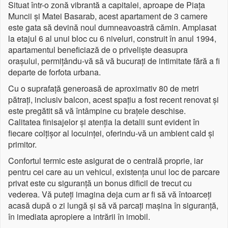
Situat într-o zonă vibrantă a capitalei, aproape de Piața
Muncii și Matei Basarab, acest apartament de 3 camere
este gata să devină noul dumneavoastră cămin. Amplasat
la etajul 6 al unui bloc cu 6 niveluri, construit în anul 1994,
apartamentul beneficiază de o priveliște deasupra
orașului, permițându-vă să vă bucurați de intimitate fără a fi
departe de forfota urbana.
Cu o suprafață generoasă de aproximativ 80 de metri
pătrați, inclusiv balcon, acest spațiu a fost recent renovat și
este pregătit să vă întâmpine cu brațele deschise.
Calitatea finisajelor și atenția la detalii sunt evident în
fiecare colțișor al locuinței, oferindu-vă un ambient cald și
primitor.
Confortul termic este asigurat de o centrală proprie, iar
pentru cei care au un vehicul, existența unui loc de parcare
privat este cu siguranță un bonus dificil de trecut cu
vederea. Vă puteți imagina deja cum ar fi să vă întoarceți
acasă după o zi lungă și să vă parcați mașina în siguranță,
în imediata apropiere a intrării în imobil.