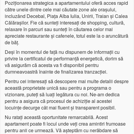
Poziționarea strategica a apartamentului oferă acces rapid
către unele dintre cele mai căutate zone ale orașului,
incluzând Decebal, Piața Alba Iulia, Unirii, Traian și Calea
Călărașilor. Fie că sunteți interesați de shopping, cultură,
relaxare în parcuri sau sunteți în căutarea celor mai
apreciate restaurante și cafenele, totul este la o aruncătură
de băț.
Deși în momentul de față nu dispunem de informații cu
privire la certificatul de performanță energetică, dorim să
vă asigurăm că acesta va fi disponibil pentru
dumneavoastră înainte de finalizarea tranzacției.
Pentru cei interesați să descopere mai multe detalii despre
această proprietate unică sau pentru a programa o
vizionare, puteți să luați legătura cu noi. Ne-am dedica
pentru a asigura că procesul de achiziție al acestei
locuințe decurge cât mai fluent și transparent posibil.
Nu ratați această oportunitate remarcabilă. Acest
apartament poate fi locul unde veți crea amintiri frumoase
pentru anii ce urmează. Vă așteptăm cu nerăbdare să