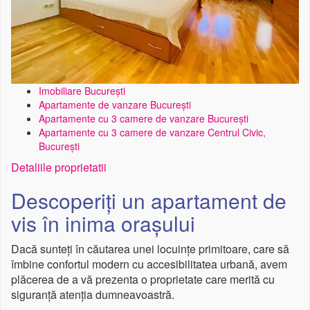
Imobiliare București
Apartamente de vanzare București
Apartamente cu 3 camere de vanzare București
Apartamente cu 3 camere de vanzare Centrul Civic,
București
Detaliile proprietatii
Descoperiți un apartament de
vis în inima orașului
Dacă sunteți în căutarea unei locuințe primitoare, care să
îmbine confortul modern cu accesibilitatea urbană, avem
plăcerea de a vă prezenta o proprietate care merită cu
siguranță atenția dumneavoastră.