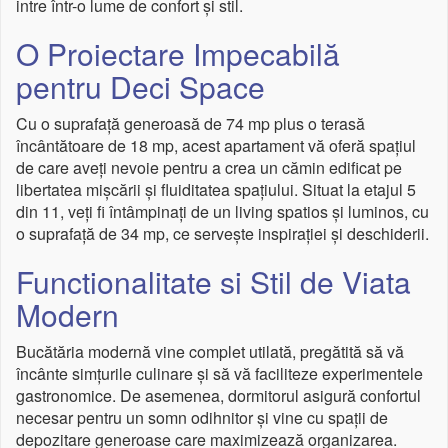
intre într-o lume de confort și stil.
O Proiectare Impecabilă
pentru Deci Space
Cu o suprafață generoasă de 74 mp plus o terasă
încântătoare de 18 mp, acest apartament vă oferă spațiul
de care aveți nevoie pentru a crea un cămin edificat pe
libertatea mișcării și fluiditatea spațiului. Situat la etajul 5
din 11, veți fi întâmpinați de un living spatios și luminos, cu
o suprafață de 34 mp, ce servește inspirației și deschiderii.
Functionalitate si Stil de Viata
Modern
Bucătăria modernă vine complet utilată, pregătită să vă
încânte simțurile culinare și să vă faciliteze experimentele
gastronomice. De asemenea, dormitorul asigură confortul
necesar pentru un somn odihnitor și vine cu spații de
depozitare generoase care maximizează organizarea.