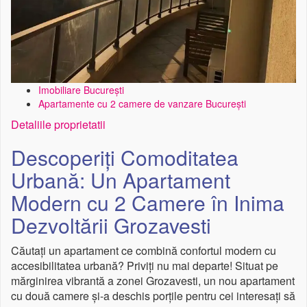
Imobiliare București
Apartamente cu 2 camere de vanzare București
Detaliile proprietatii
Descoperiți Comoditatea
Urbană: Un Apartament
Modern cu 2 Camere în Inima
Dezvoltării Grozavesti
Căutați un apartament ce combină confortul modern cu
accesibilitatea urbană? Priviți nu mai departe! Situat pe
mărginirea vibrantă a zonei Grozavesti, un nou apartament
cu două camere și-a deschis porțile pentru cei interesați să