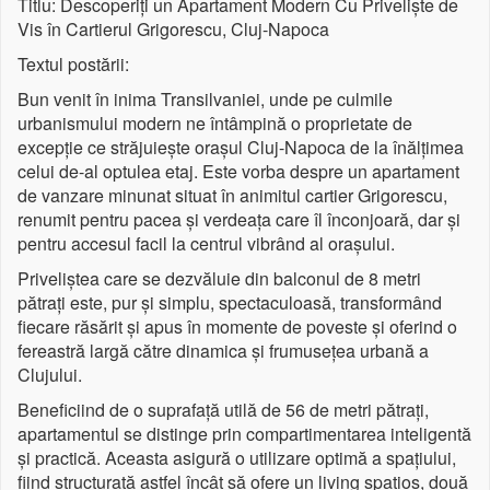
Titlu: Descoperiți un Apartament Modern Cu Priveliște de
Vis în Cartierul Grigorescu, Cluj-Napoca
Textul postării:
Bun venit în inima Transilvaniei, unde pe culmile
urbanismului modern ne întâmpină o proprietate de
excepție ce străjuiește orașul Cluj-Napoca de la înălțimea
celui de-al optulea etaj. Este vorba despre un apartament
de vanzare minunat situat în animitul cartier Grigorescu,
renumit pentru pacea și verdeața care îl înconjoară, dar și
pentru accesul facil la centrul vibrând al orașului.
Priveliștea care se dezvăluie din balconul de 8 metri
pătrați este, pur și simplu, spectaculoasă, transformând
fiecare răsărit și apus în momente de poveste și oferind o
fereastră largă către dinamica și frumusețea urbană a
Clujului.
Beneficiind de o suprafață utilă de 56 de metri pătrați,
apartamentul se distinge prin compartimentarea inteligentă
și practică. Aceasta asigură o utilizare optimă a spațiului,
fiind structurată astfel încât să ofere un living spațios, două