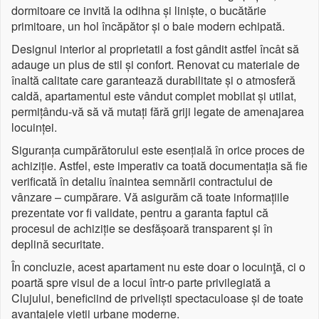
dormitoare ce invită la odihna și liniște, o bucătărie
primitoare, un hol încăpător și o baie modern echipată.
Designul interior al proprietatii a fost gândit astfel încât să
adauge un plus de stil și confort. Renovat cu materiale de
înaltă calitate care garantează durabilitate și o atmosferă
caldă, apartamentul este vândut complet mobilat și utilat,
permițându-vă să vă mutați fără griji legate de amenajarea
locuinței.
Siguranța cumpărătorului este esențială în orice proces de
achiziție. Astfel, este imperativ ca toată documentația să fie
verificată în detaliu înaintea semnării contractului de
vânzare – cumpărare. Vă asigurăm că toate informațiile
prezentate vor fi validate, pentru a garanta faptul că
procesul de achiziție se desfășoară transparent și în
deplină securitate.
În concluzie, acest apartament nu este doar o locuinţă, ci o
poartă spre visul de a locui într-o parte privilegiată a
Clujului, beneficiind de priveliști spectaculoase și de toate
avantajele vieții urbane moderne.