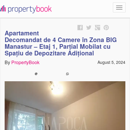
Toggl
propertybook
navig
Apartament
Decomandat de 4 Camere în Zona BIG
Manastur – Etaj 1, Parțial Mobilat cu
Spațiu de Depozitare Adițional
By
PropertyBook
August 5, 2024