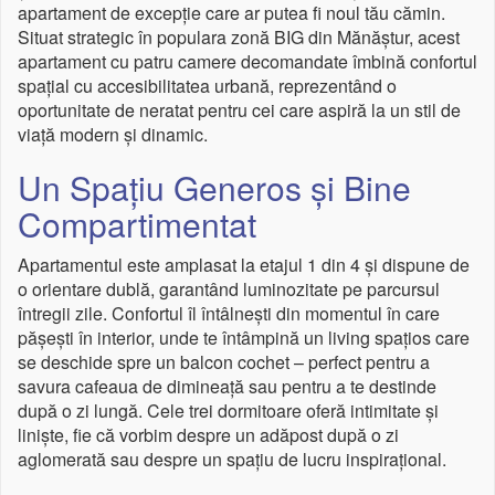
apartament de excepție care ar putea fi noul tău cămin.
Situat strategic în populara zonă BIG din Mănăștur, acest
apartament cu patru camere decomandate îmbină confortul
spațial cu accesibilitatea urbană, reprezentând o
oportunitate de neratat pentru cei care aspiră la un stil de
viață modern și dinamic.
Un Spațiu Generos și Bine
Compartimentat
Apartamentul este amplasat la etajul 1 din 4 și dispune de
o orientare dublă, garantând luminozitate pe parcursul
întregii zile. Confortul îl întâlnești din momentul în care
pășești în interior, unde te întâmpină un living spațios care
se deschide spre un balcon cochet – perfect pentru a
savura cafeaua de dimineață sau pentru a te destinde
după o zi lungă. Cele trei dormitoare oferă intimitate și
liniște, fie că vorbim despre un adăpost după o zi
aglomerată sau despre un spațiu de lucru inspirațional.