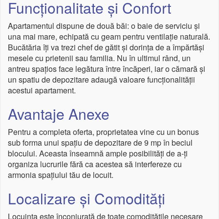
Funcționalitate și Confort
Apartamentul dispune de două băi: o baie de serviciu și
una mai mare, echipată cu geam pentru ventilație naturală.
Bucătăria îți va trezi chef de gătit și dorința de a împărtăși
mesele cu prietenii sau familia. Nu în ultimul rând, un
antreu spațios face legătura între încăperi, iar o cămară și
un spatiu de depozitare adaugă valoare funcționalității
acestui apartament.
Avantaje Anexe
Pentru a completa oferta, proprietatea vine cu un bonus
sub forma unui spațiu de depozitare de 9 mp în beciul
blocului. Aceasta înseamnă ample posibilități de a-ți
organiza lucrurile fără ca acestea să interfereze cu
armonia spațiului tău de locuit.
Localizare și Comodități
Locuința este înconjurată de toate comoditățile necesare