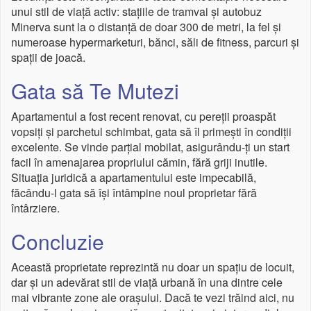
unui stil de viață activ: stațiile de tramvai și autobuz
Minerva sunt la o distanță de doar 300 de metri, la fel și
numeroase hypermarketuri, bănci, săli de fitness, parcuri și
spații de joacă.
Gata să Te Mutezi
Apartamentul a fost recent renovat, cu pereții proaspăt
vopsiți și parchetul schimbat, gata să îl primești în condiții
excelente. Se vinde parțial mobilat, asigurându-ți un start
facil în amenajarea propriului cămin, fără griji inutile.
Situația juridică a apartamentului este impecabilă,
făcându-l gata să își întâmpine noul proprietar fără
întârziere.
Concluzie
Această proprietate reprezintă nu doar un spațiu de locuit,
dar și un adevărat stil de viață urbană în una dintre cele
mai vibrante zone ale orașului. Dacă te vezi trăind aici, nu