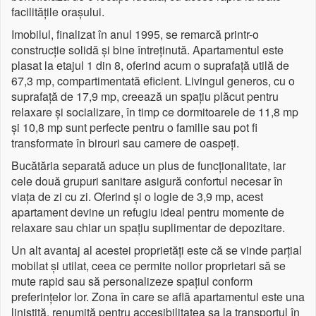
facilitățile orașului.
Imobilul, finalizat în anul 1995, se remarcă printr-o
construcție solidă și bine întreținută. Apartamentul este
plasat la etajul 1 din 8, oferind acum o suprafață utilă de
67,3 mp, compartimentată eficient. Livingul generos, cu o
suprafață de 17,9 mp, creează un spațiu plăcut pentru
relaxare și socializare, în timp ce dormitoarele de 11,8 mp
și 10,8 mp sunt perfecte pentru o familie sau pot fi
transformate în birouri sau camere de oaspeți.
Bucătăria separată aduce un plus de funcționalitate, iar
cele două grupuri sanitare asigură confortul necesar în
viața de zi cu zi. Oferind și o logie de 3,9 mp, acest
apartament devine un refugiu ideal pentru momente de
relaxare sau chiar un spațiu suplimentar de depozitare.
Un alt avantaj al acestei proprietăți este că se vinde parțial
mobilat și utilat, ceea ce permite noilor proprietari să se
mute rapid sau să personalizeze spațiul conform
preferințelor lor. Zona în care se află apartamentul este una
liniștită, renumită pentru accesibilitatea sa la transportul în