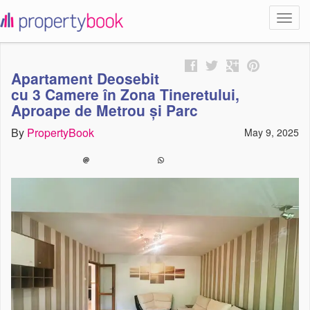
Toggl
propertybook
navig
Apartament Deosebit
cu 3 Camere în Zona Tineretului,
Aproape de Metrou și Parc
By
PropertyBook
May 9, 2025