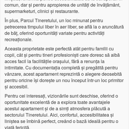
comun, dar și pentru apropierea de unități de învățământ,
supermarketuri, clinici și restaurante.
În plus, Parcul Tineretului, un loc minunat pentru
petrecerea timpului liber în aer liber, se află la o aruncătură
de băț, oferind oportunități variate pentru activități
recreaționale.
Aceasta proprietate este perfectă atât pentru familii cu
copii, cât și pentru tineri profesioniști care doresc să aibă
acces facil la facilitățile orașului, fără a renunța la
intimitate. Cu documentația completă și pregătită pentru
vânzare, acest apartament reprezintă o alegere deosebită
pentru oricine își dorește un nou început într-un loc primitor
și accesibil.
Pentru cei interesați, vizionările sunt deschise, oferind o
oportunitate excelentă de a explora toate avantajele
acestui apartament și de a simți atmosfera plăcută a
sectorului Tineretului. Aici, confortul, accesibilitatea și
liniștea se îmbină perfect, creând o bază ideală pentru o
viață fericită.