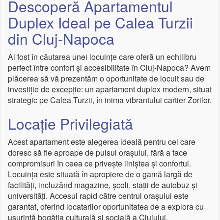
Descoperă Apartamentul
Duplex Ideal pe Calea Turzii
din Cluj-Napoca
Ai fost în căutarea unei locuințe care oferă un echilibru
perfect între confort și accesibilitate în Cluj-Napoca? Avem
plăcerea să vă prezentăm o oportunitate de locuit sau de
investiție de excepție: un apartament duplex modern, situat
strategic pe Calea Turzii, în inima vibrantului cartier Zorilor.
Locație Privilegiată
Acest apartament este alegerea ideală pentru cei care
doresc să fie aproape de pulsul orașului, fără a face
compromisuri în ceea ce privește liniștea și confortul.
Locuința este situată în apropiere de o gamă largă de
facilități, incluzând magazine, școli, stații de autobuz și
universități. Accesul rapid către centrul orașului este
garantat, oferind locatarilor oportunitatea de a explora cu
ușurință bogăția culturală și socială a Clujului.