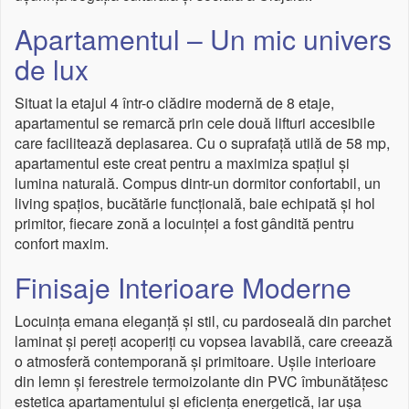
Apartamentul – Un mic univers
de lux
Situat la etajul 4 într-o clădire modernă de 8 etaje,
apartamentul se remarcă prin cele două lifturi accesibile
care facilitează deplasarea. Cu o suprafață utilă de 58 mp,
apartamentul este creat pentru a maximiza spațiul și
lumina naturală. Compus dintr-un dormitor confortabil, un
living spațios, bucătărie funcțională, baie echipată și hol
primitor, fiecare zonă a locuinței a fost gândită pentru
confort maxim.
Finisaje Interioare Moderne
Locuința emana eleganță și stil, cu pardoseală din parchet
laminat și pereți acoperiți cu vopsea lavabilă, care creează
o atmosferă contemporană și primitoare. Ușile interioare
din lemn și ferestrele termoizolante din PVC îmbunătățesc
estetica apartamentului și eficiența energetică, iar ușa