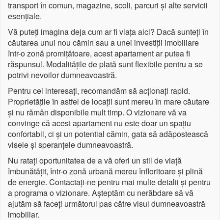
transport în comun, magazine, scoli, parcuri și alte servicii
esențiale.
Vă puteți imagina deja cum ar fi viața aici? Dacă sunteți în
căutarea unui nou cămin sau a unei investiții imobiliare
într-o zonă promițătoare, acest apartament ar putea fi
răspunsul. Modalitățile de plată sunt flexibile pentru a se
potrivi nevoilor dumneavoastră.
Pentru cei interesați, recomandăm să acționați rapid.
Proprietățile în astfel de locații sunt mereu în mare căutare
și nu rămân disponibile mult timp. O vizionare vă va
convinge că acest apartament nu este doar un spațiu
confortabil, ci și un potential cămin, gata să adăpostească
visele și speranțele dumneavoastră.
Nu ratați oportunitatea de a vă oferi un stil de viață
îmbunătățit, într-o zonă urbană mereu înfloritoare și plină
de energie. Contactați-ne pentru mai multe detalii și pentru
a programa o vizionare. Așteptăm cu nerăbdare să vă
ajutăm să faceți următorul pas către visul dumneavoastră
imobiliar.