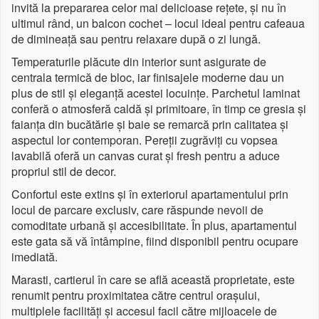
invită la prepararea celor mai delicioase rețete, și nu în
ultimul rând, un balcon cochet – locul ideal pentru cafeaua
de dimineață sau pentru relaxare după o zi lungă.
Temperaturile plăcute din interior sunt asigurate de
centrala termică de bloc, iar finisajele moderne dau un
plus de stil și eleganță acestei locuințe. Parchetul laminat
conferă o atmosferă caldă și primitoare, în timp ce gresia și
faianța din bucătărie și baie se remarcă prin calitatea și
aspectul lor contemporan. Pereții zugrăviți cu vopsea
lavabilă oferă un canvas curat și fresh pentru a aduce
propriul stil de decor.
Confortul este extins și în exteriorul apartamentului prin
locul de parcare exclusiv, care răspunde nevoii de
comoditate urbană și accesibilitate. În plus, apartamentul
este gata să vă întâmpine, fiind disponibil pentru ocupare
imediată.
Marasti, cartierul în care se află această proprietate, este
renumit pentru proximitatea către centrul orașului,
multiplele facilități și accesul facil către mijloacele de