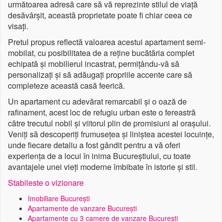
următoarea adresă care să vă reprezinte stilul de viață
desăvârșit, această proprietate poate fi chiar ceea ce
visați.
Pretul propus reflectă valoarea acestui apartament semi-
mobilat, cu posibilitatea de a reține bucătăria complet
echipată și mobilierul incastrat, permițându-vă să
personalizați și să adăugați propriile accente care să
completeze această casă feerică.
Un apartament cu adevărat remarcabil și o oază de
rafinament, acest loc de refugiu urban este o fereastră
către trecutul nobil și viitorul plin de promisiuni al orașului.
Veniți să descoperiți frumusețea și liniștea acestei locuințe,
unde fiecare detaliu a fost gândit pentru a vă oferi
experiența de a locui în inima Bucureștiului, cu toate
avantajele unei vieți moderne îmbibate în istorie și stil.
Stabileste o vizionare
Imobiliare București
Apartamente de vanzare București
Apartamente cu 3 camere de vanzare București