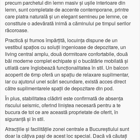
precum parchetul din lemn masiv și ușile interioare din
lemn, sunt completate de accente contemporane, printre
care piatra naturală și un elegant semineu pe lemne, ce
constituie o adevărată inimă a căminului pe timpul serilor
răcoroase.
Practică și frumos împărțită, locuința dispune de un
vestibul spațios cu soluții ingenioase de depozitare, un
living central amplu, două dormitoare confortabile, două
băi moderne complet echipate și o bucătărie mobilată și
utilată care înglobează funcționalitatea în stil. Un balcon
acoperit de 6mp oferă un spațiu de relaxare suplimentar,
iar cu ajutorul unei scări secundare, există acces direct
către suplimentarele spații de depozitare din pod.
În plus, stabilitatea clădirii este confirmată de absența
riscului seismic, oferind liniștea necesară pentru a te
bucura de tot ce are această proprietate de oferit, în
siguranță și în stil.
Atracțiile și facilitățile zonei centrale a Bucureștiului sunt
doar la câțiva pași de acest loc special. Dacă vă căutați