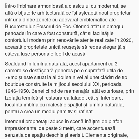
Într-o îmbinare armonioasă a clasicului cu modernul, se
află o bijuterie arhitecturală ce își așteaptă noul proprietar
într-una dintre zonele cu adevărat emblematice ale
Bucureștiului: Foisorul de Foc. Oferind atât un omagiu
perioadei în care a fost construită, cât și facilitățile
confortului modern prin renovările atente realizate în 2020,
această proprietate unică reușește să redea eleganță și
câteva tușe personale ideii de acasă.
Scăldând în lumina naturală, acest apartament cu 3
camere se desfășoară generos pe o suprafață utilă de
79mp și este situat la al doilea nivel al unei clădiri de tip
boutique construite la mijlocul secolului XX, perioada
1946-1950. Beneficiind de reamenajări atât exterioare, prin
izolația termică și restaurarea fatadei, cât și interioare,
locuința îmbină cu măiestrie spațiul și lumina naturală,
pentru a crea un mediu primitiv și rafinat.
Interiorul proprietății aduce în scenă înălțimi de plafon
impresionante, de peste 3 metri, care accentuează
senzatia de spațiu deschis și aerisit. Elemente originale,