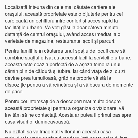
Localizată într-una din cele mai căutate cartiere ale
orașului, această proprietate este o bijuterie pentru cei
care caută un echilibru între confort și acces rapid la
facilitățile urbane. Vă veți găsi la doar câteva minute
distanță de centrul orașului, având acces imediat la o
varietate de magazine, restaurante, școli și parcuri.
Pentru familiile în căutarea unui spațiu de locuit care să
combine spațiul privat cu accesul facil la serviciile urbane,
aceasta este ocazia perfectă de a așeza temelia unui
cămin plin de căldură și iubire. Iar când viața de zi cu zi
devine prea tumultoasă, grădina proprie vă stă la
dispoziție pentru a vă reîncărca și a vă bucura de momente
de pace.
Pentru cei interesați de a descoperi mai multe despre
această proprietate și pentru a organiza o vizionare, vă
invităm să ne contactați. Acesta ar putea fi primul pas spre
casa visurilor dumneavoastră.
Nu ezitați să vă imaginați viitorul în această casă