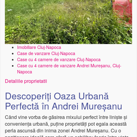
Imobiliare Cluj-Napoca
Case de vanzare Cluj-Napoca
Case cu 4 camere de vanzare Cluj-Napoca
Case cu 4 camere de vanzare Andrei Mureșanu, Cluj-
Napoca
Detaliile proprietatii
Descoperiți Oaza Urbană
Perfectă în Andrei Mureșanu
Când vine vorba de găsirea mixului perfect între liniște și
conveniența urbană, puține proprietăți pot egala această
perla ascunsă din inima zonei Andrei Mureșanu. Cu o