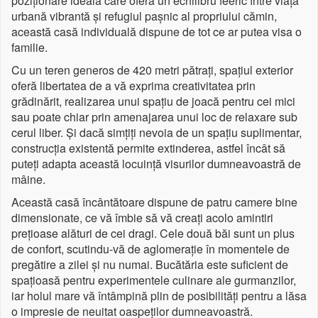
poziționare ideală care oferă un echilibru feeric între viața
urbană vibrantă și refugiul pașnic al propriului cămin,
această casă individuală dispune de tot ce ar putea visa o
familie.
Cu un teren generos de 420 metri pătrați, spațiul exterior
oferă libertatea de a vă exprima creativitatea prin
grădinărit, realizarea unui spațiu de joacă pentru cei mici
sau poate chiar prin amenajarea unui loc de relaxare sub
cerul liber. Și dacă simțiți nevoia de un spațiu suplimentar,
construcția existentă permite extinderea, astfel încât să
puteți adapta această locuință visurilor dumneavoastră de
mâine.
Această casă încântătoare dispune de patru camere bine
dimensionate, ce vă îmbie să vă creați acolo amintiri
prețioase alături de cei dragi. Cele două băi sunt un plus
de confort, scutindu-vă de aglomerație în momentele de
pregătire a zilei și nu numai. Bucătăria este suficient de
spațioasă pentru experimentele culinare ale gurmanzilor,
iar holul mare vă întâmpină plin de posibilități pentru a lăsa
o impresie de neuitat oaspeților dumneavoastră.