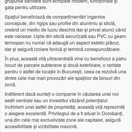
grupurile sanitare sunt echipate modern, funcționale și
gata pentru utilizare.
Spațiul beneficiază de compartimentări ingenios
concepute, din rigips sau profile din aluminiu și sticlă,
creând un mediu de lucru deschis dar și privat atunci când
este necesar. Ușile din sticlă securizată sau PVC cu geam
termopan nu numai că adaugă un aspect estetic plăcut,
dar și asigură izolare fonică și termică corespunzătoare.
În plus, această vilă ultracentrală vine cu beneficiul a patru
locuri de parcare subterane și două exterioare, o raritate
pentru o astfel de locație în București, ceea ce rezolvă una
dintre cele mai mari provocări ale spațiilor de birouri din
zonă.
Indiferent dacă sunteți o companie în căutarea unei noi
sedii centrale sau un investitor văzând potențialul
închirierii unei astfel de proprietăți, această vilă reprezintă
o alegere excelentă. Privilegiul de a fi situat în Dorobanți,
una din cele mai exclusiviste zone ale capitalei, asigură
accesibilitate și vizibilitate maximă.