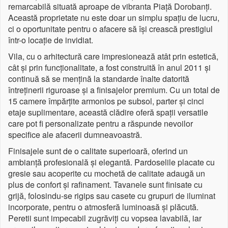
remarcabilă situată aproape de vibranta Piață Dorobanți.
Această proprietate nu este doar un simplu spațiu de lucru,
ci o oportunitate pentru o afacere să își crească prestigiul
într-o locație de invidiat.
Vila, cu o arhitectură care impresionează atât prin estetică,
cât și prin funcționalitate, a fost construită în anul 2011 și
continuă să se mențină la standarde înalte datorită
întreținerii riguroase și a finisajelor premium. Cu un total de
15 camere împărțite armonios pe subsol, parter și cinci
etaje suplimentare, această clădire oferă spații versatile
care pot fi personalizate pentru a răspunde nevoilor
specifice ale afacerii dumneavoastră.
Finisajele sunt de o calitate superioară, oferind un
ambianță profesională și elegantă. Pardoselile placate cu
gresie sau acoperite cu mochetă de calitate adaugă un
plus de confort și rafinament. Tavanele sunt finisate cu
grijă, folosindu-se rigips sau casete cu grupuri de iluminat
incorporate, pentru o atmosferă luminoasă și plăcută.
Peretii sunt impecabil zugrăviți cu vopsea lavabilă, iar