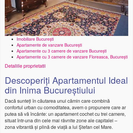
Imobiliare București
Apartamente de vanzare București
Apartamente cu 3 camere de vanzare București
Apartamente cu 3 camere de vanzare Floreasca, București
Detaliile proprietatii
Descoperiți Apartamentul Ideal
din Inima Bucureștiului
Dacă sunteți în căutarea unui cămin care combină
confortul urban cu comoditatea, avem o propunere care ar
putea să vă încânte: un apartament cochet cu trei camere,
situat într-una din cele mai râvnite zone ale capitalei –
zona vibrantă și plină de viață a lui Ștefan cel Mare.