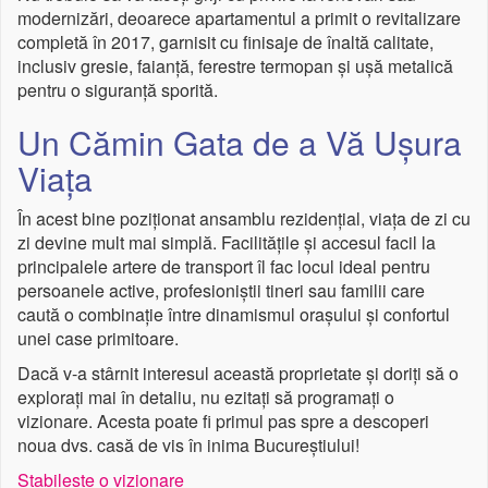
modernizări, deoarece apartamentul a primit o revitalizare
completă în 2017, garnisit cu finisaje de înaltă calitate,
inclusiv gresie, faianță, ferestre termopan și ușă metalică
pentru o siguranță sporită.
Un Cămin Gata de a Vă Ușura
Viața
În acest bine poziționat ansamblu rezidențial, viața de zi cu
zi devine mult mai simplă. Facilitățile și accesul facil la
principalele artere de transport îl fac locul ideal pentru
persoanele active, profesioniștii tineri sau familii care
caută o combinație între dinamismul orașului și confortul
unei case primitoare.
Dacă v-a stârnit interesul această proprietate și doriți să o
explorați mai în detaliu, nu ezitați să programați o
vizionare. Acesta poate fi primul pas spre a descoperi
noua dvs. casă de vis în inima Bucureștiului!
Stabileste o vizionare