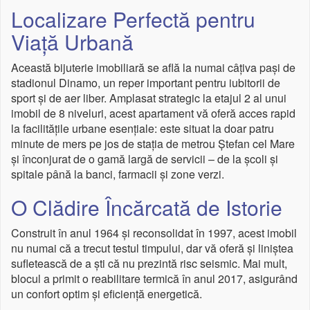
Localizare Perfectă pentru
Viață Urbană
Această bijuterie imobiliară se află la numai câțiva pași de
stadionul Dinamo, un reper important pentru iubitorii de
sport și de aer liber. Amplasat strategic la etajul 2 al unui
imobil de 8 niveluri, acest apartament vă oferă acces rapid
la facilitățile urbane esențiale: este situat la doar patru
minute de mers pe jos de stația de metrou Ștefan cel Mare
și înconjurat de o gamă largă de servicii – de la școli și
spitale până la banci, farmacii și zone verzi.
O Clădire Încărcată de Istorie
Construit în anul 1964 și reconsolidat în 1997, acest imobil
nu numai că a trecut testul timpului, dar vă oferă și liniștea
sufletească de a ști că nu prezintă risc seismic. Mai mult,
blocul a primit o reabilitare termică în anul 2017, asigurând
un confort optim și eficiență energetică.