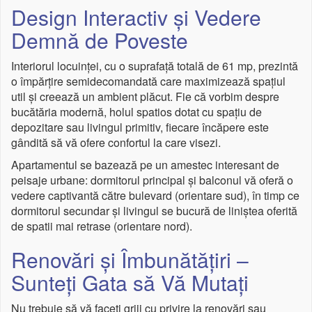
Design Interactiv și Vedere
Demnă de Poveste
Interiorul locuinței, cu o suprafață totală de 61 mp, prezintă
o împărțire semidecomandată care maximizează spațiul
util și creează un ambient plăcut. Fie că vorbim despre
bucătăria modernă, holul spatios dotat cu spațiu de
depozitare sau livingul primitiv, fiecare încăpere este
gândită să vă ofere confortul la care visezi.
Apartamentul se bazează pe un amestec interesant de
peisaje urbane: dormitorul principal și balconul vă oferă o
vedere captivantă către bulevard (orientare sud), în timp ce
dormitorul secundar și livingul se bucură de liniștea oferită
de spatii mai retrase (orientare nord).
Renovări și Îmbunătățiri –
Sunteți Gata să Vă Mutați
Nu trebuie să vă faceți griji cu privire la renovări sau