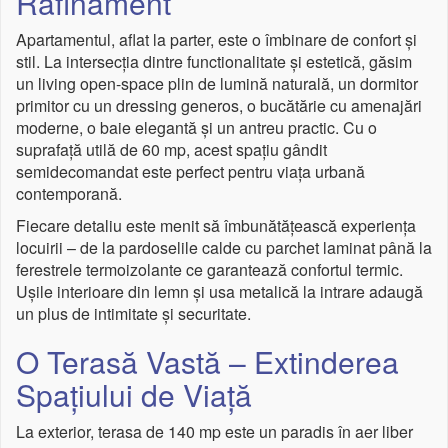
Rafinament
Apartamentul, aflat la parter, este o îmbinare de confort și
stil. La intersecția dintre functionalitate și estetică, găsim
un living open-space plin de lumină naturală, un dormitor
primitor cu un dressing generos, o bucătărie cu amenajări
moderne, o baie elegantă și un antreu practic. Cu o
suprafață utilă de 60 mp, acest spațiu gândit
semidecomandat este perfect pentru viața urbană
contemporană.
Fiecare detaliu este menit să îmbunătățească experiența
locuirii – de la pardoselile calde cu parchet laminat până la
ferestrele termoizolante ce garantează confortul termic.
Ușile interioare din lemn și usa metalică la intrare adaugă
un plus de intimitate și securitate.
O Terasă Vastă – Extinderea
Spațiului de Viață
La exterior, terasa de 140 mp este un paradis în aer liber