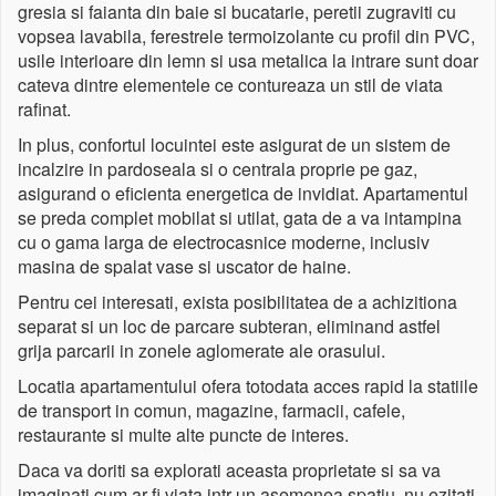
gresia si faianta din baie si bucatarie, peretii zugraviti cu
vopsea lavabila, ferestrele termoizolante cu profil din PVC,
usile interioare din lemn si usa metalica la intrare sunt doar
cateva dintre elementele ce contureaza un stil de viata
rafinat.
In plus, confortul locuintei este asigurat de un sistem de
incalzire in pardoseala si o centrala proprie pe gaz,
asigurand o eficienta energetica de invidiat. Apartamentul
se preda complet mobilat si utilat, gata de a va intampina
cu o gama larga de electrocasnice moderne, inclusiv
masina de spalat vase si uscator de haine.
Pentru cei interesati, exista posibilitatea de a achizitiona
separat si un loc de parcare subteran, eliminand astfel
grija parcarii in zonele aglomerate ale orasului.
Locatia apartamentului ofera totodata acces rapid la statiile
de transport in comun, magazine, farmacii, cafele,
restaurante si multe alte puncte de interes.
Daca va doriti sa explorati aceasta proprietate si sa va
imaginati cum ar fi viata intr-un asemenea spatiu, nu ezitati