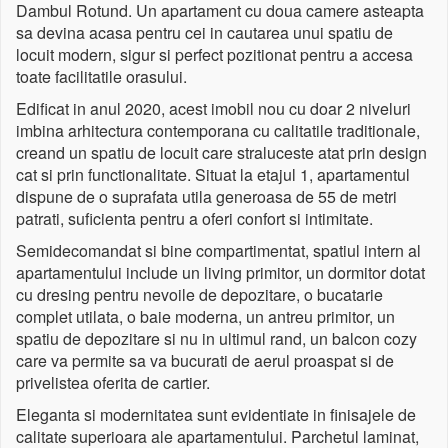
Dambul Rotund. Un apartament cu doua camere asteapta
sa devina acasa pentru cei in cautarea unui spatiu de
locuit modern, sigur si perfect pozitionat pentru a accesa
toate facilitatile orasului.
Edificat in anul 2020, acest imobil nou cu doar 2 niveluri
imbina arhitectura contemporana cu calitatile traditionale,
creand un spatiu de locuit care straluceste atat prin design
cat si prin functionalitate. Situat la etajul 1, apartamentul
dispune de o suprafata utila generoasa de 55 de metri
patrati, suficienta pentru a oferi confort si intimitate.
Semidecomandat si bine compartimentat, spatiul intern al
apartamentului include un living primitor, un dormitor dotat
cu dresing pentru nevoile de depozitare, o bucatarie
complet utilata, o baie moderna, un antreu primitor, un
spatiu de depozitare si nu in ultimul rand, un balcon cozy
care va permite sa va bucurati de aerul proaspat si de
privelistea oferita de cartier.
Eleganta si modernitatea sunt evidentiate in finisajele de
calitate superioara ale apartamentului. Parchetul laminat,