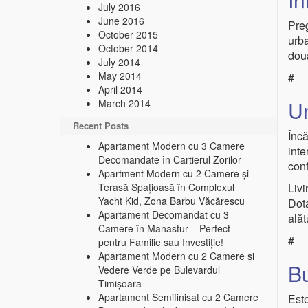
July 2016
June 2016
Preg
October 2015
urba
October 2014
două
July 2014
May 2014
#
April 2014
Un
March 2014
Recent Posts
Încă
Apartament Modern cu 3 Camere
inte
Decomandate în Cartierul Zorilor
conf
Apartment Modern cu 2 Camere și
Terasă Spațioasă în Complexul
Livi
Yacht Kid, Zona Barbu Văcărescu
Dota
Apartament Decomandat cu 3
alăt
Camere în Manastur – Perfect
#
pentru Familie sau Investiție!
Apartament Modern cu 2 Camere și
Bu
Vedere Verde pe Bulevardul
Timișoara
Apartament Semifinisat cu 2 Camere
Est