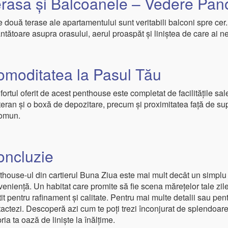
erasa și Balcoanele – Vedere Pan
 două terase ale apartamentului sunt veritabili balconi spre cer. U
ntătoare asupra orasului, aerul proaspăt și liniștea de care ai n
omoditatea la Pasul Tău
ortul oferit de acest penthouse este completat de facilitățile sal
eran și o boxă de depozitare, precum și proximitatea față de supe
comun.
oncluzie
house-ul din cartierul Buna Ziua este mai mult decât un simplu lo
eniență. Un habitat care promite să fie scena mărețelor tale zil
it pentru rafinament și calitate. Pentru mai multe detalii sau pent
actezi. Descoperă azi cum te poți trezi înconjurat de splendoarea
ria ta oază de liniște la înălțime.