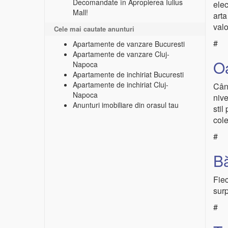
Decomandate în Apropierea Iulius
elec
Mall!
arta
valo
Cele mai cautate anunturi
#
Apartamente de vanzare Bucuresti
Apartamente de vanzare Cluj-
Oa
Napoca
Apartamente de inchiriat Bucuresti
Apartamente de inchiriat Cluj-
Când
Napoca
nive
Anunturi imobiliare din orasul tau
stil
cole
#
Bă
Fiec
surp
#