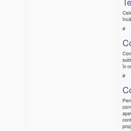
T
Cele
încâ
#
C
Conf
subt
în 
#
C
Pent
conv
apet
cont
prop