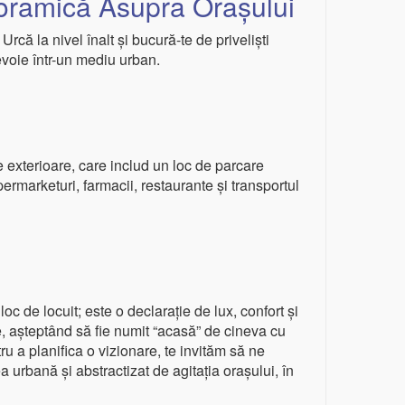
oramică Asupra Orașului
rcă la nivel înalt și bucură-te de priveliști
evoie într-un mediu urban.
e exterioare, care includ un loc de parcare
rmarketuri, farmacii, restaurante și transportul
c de locuit; este o declarație de lux, confort și
e, așteptând să fie numit “acasă” de cineva cu
ru a planifica o vizionare, te invităm să ne
 urbană și abstractizat de agitația orașului, în