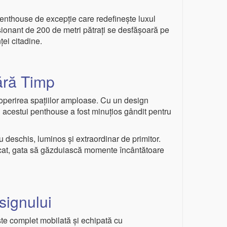
n penthouse de excepție care redefinește luxul
sionant de 200 de metri pătrați se desfășoară pe
ței citadine.
ără Timp
escoperirea spațiilor amploase. Cu un design
al acestui penthouse a fost minuțios gândit pentru
 deschis, luminos și extraordinar de primitor.
sticat, gata să găzduiască momente încântătoare
signului
te complet mobilată și echipată cu