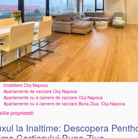
Imobiliare Cluj-Napoca
Apartamente de vanzare Cluj-Napoca
Apartamente cu 4 camere de vanzare Cluj-Napoca
Apartamente cu 4 camere de vanzare Buna Ziua, Cluj-Napoca
liile proprietatii
xul la Inaltime: Descopera Penth
ima Cartierului Buna Ziua