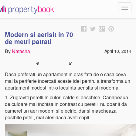
Toggl
propertybook
navig
Modern si aerisit in 70
de metri patrati
By
Natasha
April 10, 2014
Daca preferati un apartament in oras fata de o casa ceva
mai la periferie incercati aceste idei pentru a transforma un
apartament modest intr-o locuinta aerisita si moderna.
1. Zugraviti peretii in culori calde si deschise. Canapeaua
de culoare mai inchisa in contrast cu peretii nu doar ii da
camerei un aer modern si electric, dar si mascheaza
posibile pete , mai ales daca aveti copii.