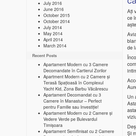
July 2016
June 2016
Ați 
October 2015
ce 
October 2014
aște
July 2014
May 2014
Avia
April 2014
blan
March 2014
de l
Recent Posts
Înco
come
Apartament Modern cu 3 Camere
inti
Decomandate în Cartierul Zorilor
Apartment Modern cu 2 Camere și
Acc
Terasă Spațioasă în Complexul
Aure
Yacht Kid, Zona Barbu Văcărescu
Apartament Decomandat cu 3
Un a
Camere în Manastur – Perfect
Asta
pentru Familie sau Investiție!
asta
Apartament Modern cu 2 Camere și
vizi
Vedere Verde pe Bulevardul
Timișoara
Deși
Apartament Semifinisat cu 2 Camere
Și m