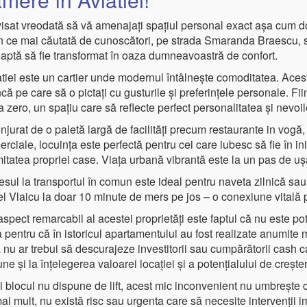
visat vreodată să vă amenajați spațiul personal exact așa cum do
în ce mai căutată de cunoscători, pe strada Smaranda Braescu,
aptă să fie transformat în oaza dumneavoastră de confort.
tiei este un cartier unde modernul întâlnește comoditatea. Aces
că pe care să o pictați cu gusturile și preferințele personale. Fi
a zero, un spațiu care să reflecte perfect personalitatea și nev
njurat de o paletă largă de facilități precum restaurante in vogă
rciale, locuința este perfectă pentru cei care iubesc să fie în i
mitatea propriei case. Viața urbană vibrantă este la un pas de 
esul la transportul în comun este ideal pentru naveta zilnică s
l Vlaicu la doar 10 minute de mers pe jos – o conexiune vitală pe
spect remarcabil al acestei proprietăți este faptul că nu este pot
 pentru că în istoricul apartamentului au fost realizate anumite m
 nu ar trebui să descurajeze investitorii sau cumpărătorii cash c
une și la înțelegerea valoarei locației și a potențialului de creșter
 blocul nu dispune de lift, acest mic inconvenient nu umbrește c
ai mult, nu există risc sau urgenta care să necesite intervenții im