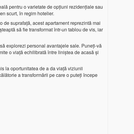
eală pentru o varietate de opțiuni rezidențiale sau
en scurt, în regim hotelier.
lo de suprafață, acest apartament reprezintă mai
eaptă să fie transformat într-un tablou de vis, iar
să explorezi personal avantajele sale. Puneți-vă
ite o viață echilibrată între liniștea de acasă și
is la oportunitatea de a da viață viziunii
ălătorie a transformării pe care o puteți începe