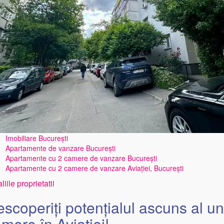
Imobiliare București
Apartamente de vanzare București
Apartamente cu 2 camere de vanzare București
Apartamente cu 2 camere de vanzare Aviației, București
liile proprietatii
scoperiți potențialul ascuns al u
mere în Aviatiei!