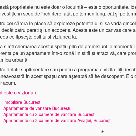
stă proprietate nu este doar o locuință – este o oportunitate. Id
nvestiție în scop de închiriere, atât pe termen lung, cât și pe term
ru cei cărora le place să exploreze potențialul și să vadă dinco
 decât patru pereți și un acoperiș. Acesta este un canvas care așt
ceea ce lipsește esti tu și viziunea ta.
ă simți chemarea acestui spațiu plin de promisiuni, e momentul 
enta pe un apartament într-o zonă linistită și atractivă, care prom
amica urbană.
ru detalii suplimentare sau pentru a programa o vizită, fiți desch
eavoastră în acest spațiu care așteaptă să fie descoperit. E o c
ar acum.
ileste o vizionare
Imobiliare București
Apartamente de vanzare București
Apartamente cu 2 camere de vanzare București
Apartamente cu 2 camere de vanzare Aviației, București