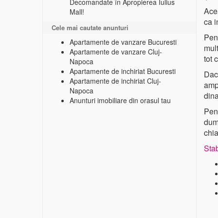
Decomandate în Apropierea Iulius
Acea
Mall!
ca i
Cele mai cautate anunturi
Pent
Apartamente de vanzare Bucuresti
mult
Apartamente de vanzare Cluj-
tot 
Napoca
Apartamente de inchiriat Bucuresti
Dac
Apartamente de inchiriat Cluj-
ampr
Napoca
din
Anunturi imobiliare din orasul tau
Pent
dumn
chi
Stab