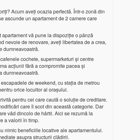
riți? Acum aveți ocazia perfectă. Într-o zonă din
 se ascunde un apartament de 2 camere care
t apartament vă pune la dispoziție o pânză
ind nevoie de renovare, aveți libertatea de a crea,
oile dumneavoastră.
, cafenele cochete, supermarketuri și centre
nima acțiunii fără a compromite pacea și
ușa dumneavoastră.
au escapadele de weekend, cu stația de metrou
ntru orice locuitor al orașului.
rivită pentru cei care caută o soluție de creditare.
odificări care îl scot din această categorie. Dar
are văd dincolo de hârtii. Aici se rezumă la
e a valorii în timp.
u nimic beneficiile locative ale apartamentului.
ediate asupra structurii clădirii.