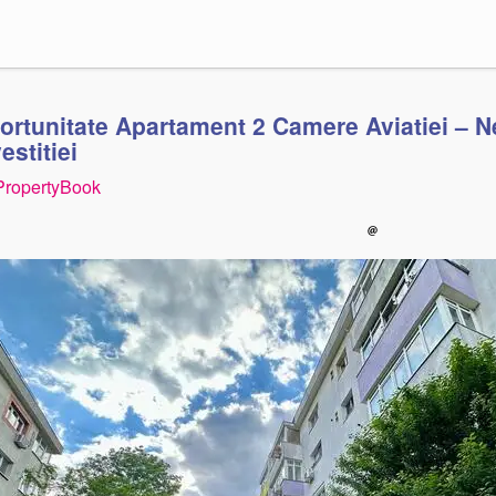
ortunitate Apartament 2 Camere Aviatiei – N
estitiei
PropertyBook