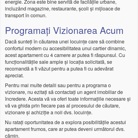
energie. Zona este bine servită de facilățile urbane,
incluzând magazine, restaurante, școli și mijloace de
transport în comun.
Programați Vizionarea Acum
Dacă sunteți în căutarea unei locuințe care să combine
confortul modern cu accesibilitatea unui cartier dinamic,
acest apartament cu 4 camere ar putea fi răspunsul. Cu
funcționalitățile sale ample și locația solicitată, se
recomandă a fi văzut pentru a putea fi cu adevărat
apreciat.
Pentru mai multe detalii sau pentru a programa o
vizionare, nu ezitați să contactați un agent imobiliar de
încredere. Acesta vă va oferi toate informațiile necesare și
vă va ghida prin fiecare pas al procesului de căutare,
vizionare și achiziție a noii dvs. locuințe.
Nu ratați oportunitatea de a explora posibilitățile acestui
apartament frumos, care ar putea deveni următorul dvs.
cămin.