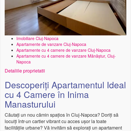
Imobiliare Cluj-Napoca
Apartamente de vanzare Cluj-Napoca
Apartamente cu 4 camere de vanzare Cluj-Napoca
Apartamente cu 4 camere de vanzare Mănăștur, Cluj-
Napoca
Detaliile proprietatii
Descoperiți Apartamentul Ideal
cu 4 Camere în Inima
Manasturului
Căutați un nou cămin spațios în Cluj-Napoca? Doriți să
locuiți într-un cartier vibrant cu acces ușor la toate
facilitățile urbane? Vă invităm să explorați un apartament