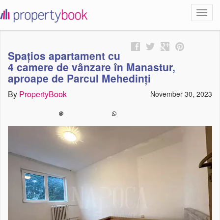
Toggl
propertybook
navig
Spațios apartament cu
4 camere de vânzare în Manastur,
aproape de Parcul Mehedinți
By
PropertyBook
November 30, 2023