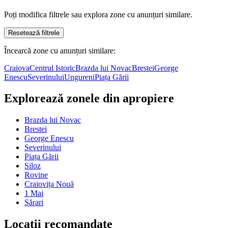
Poți modifica filtrele sau explora zone cu anunțuri similare.
Resetează filtrele
Încearcă zone cu anunțuri similare:
Craiova
Centrul Istoric
Brazda lui Novac
Brestei
George
Enescu
Severinului
Ungureni
Piața Gării
Explorează zonele din apropiere
Brazda lui Novac
Brestei
George Enescu
Severinului
Piața Gării
Siloz
Rovine
Craiovița Nouă
1 Mai
Sărari
Locații recomandate