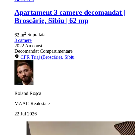
Apartament 3 camere decomandat |
Broscărie, Sibiu | 62 mp
2
62 m
Suprafata
3
camere
2022
An const
Decomandat
Compartimentare
CFR Triaj (Broscărie), Sibiu
Roland Roșca
MAAC Realestate
22 Jul 2026