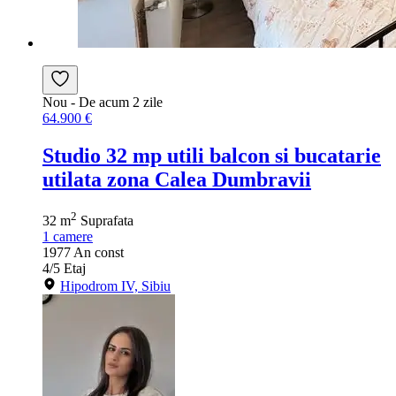
Nou
- De acum 2 zile
64.900 €
Studio 32 mp utili balcon si bucatarie
utilata zona Calea Dumbravii
2
32 m
Suprafata
1
camere
1977
An const
4/5
Etaj
Hipodrom IV, Sibiu