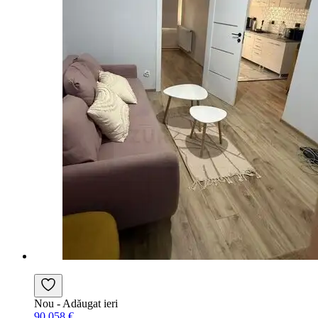
Nou
- Adăugat ieri
90.058 €