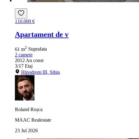
110.000 €
Apartament de v
2
61 m
Suprafata
2
camere
2012
An const
3/17
Etaj
Hipodrom III, Sibiu
Roland Roșca
MAAC Realestate
23 Jul 2026