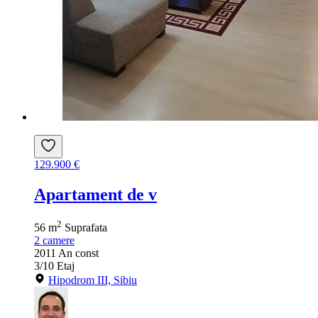
129.900 €
Apartament de v
2
56 m
Suprafata
2
camere
2011
An const
3/10
Etaj
Hipodrom III, Sibiu