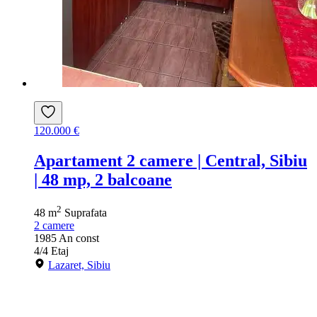
120.000 €
Apartament 2 camere | Central, Sibiu
| 48 mp, 2 balcoane
2
48 m
Suprafata
2
camere
1985
An const
4/4
Etaj
Lazaret, Sibiu