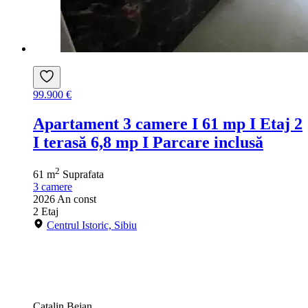
99.900 €
Apartament 3 camere I 61 mp I Etaj 2
I terasă 6,8 mp I Parcare inclusă
2
61 m
Suprafata
3
camere
2026
An const
2
Etaj
Centrul Istoric, Sibiu
Catalin Bejan