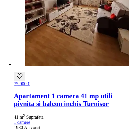
75.900 €
Apartament 1 camera 41 mp utili
pivnita si balcon inchis Turnisor
2
41 m
Suprafata
1
camere
1980
An const