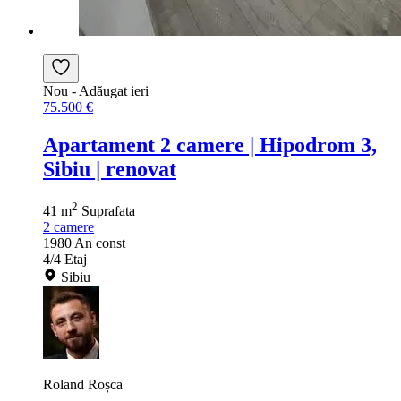
Nou
- Adăugat ieri
75.500 €
Apartament 2 camere | Hipodrom 3,
Sibiu | renovat
2
41 m
Suprafata
2
camere
1980
An const
4/4
Etaj
Sibiu
Roland Roșca