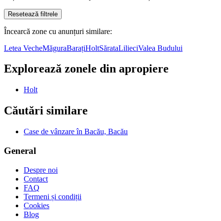
Resetează filtrele
Încearcă zone cu anunțuri similare:
Letea Veche
Măgura
Barați
Holt
Sărata
Lilieci
Valea Budului
Explorează zonele din apropiere
Holt
Căutări similare
Case de vânzare în Bacău, Bacău
General
Despre noi
Contact
FAQ
Termeni și condiții
Cookies
Blog