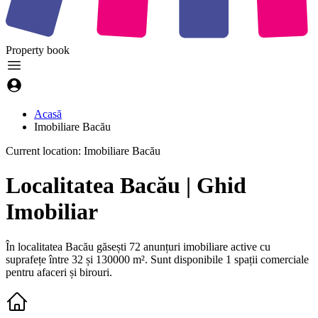
Property
book
Acasă
Imobiliare Bacău
Current location: Imobiliare Bacău
Localitatea Bacău | Ghid
Imobiliar
În localitatea Bacău găsești 72 anunțuri imobiliare active
cu
suprafețe între 32 și 130000 m²
.
Sunt disponibile
1 spații comerciale
pentru afaceri și birouri.