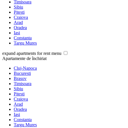
Timisoara
Sibiu
Pitesti
Craiova
Arad
Oradea
Iasi
Constanta
Targu Mures
expand apartments for rent menu
Apartamente de închiriat
Cluj-Napoca
Bucuresti
Brasov
Timisoara
Sibiu
Pitesti
Craiova
Arad
Oradea
Iasi
Constanta
Targu Mures