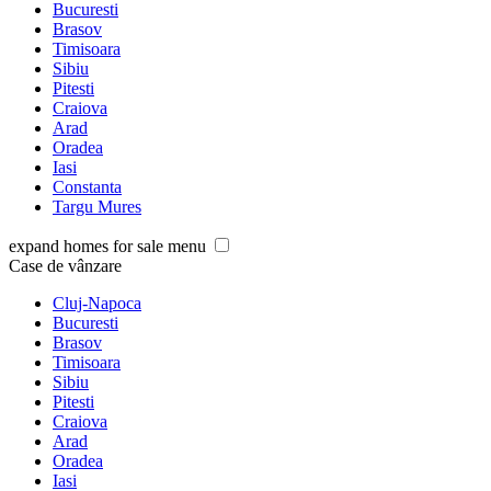
Bucuresti
Brasov
Timisoara
Sibiu
Pitesti
Craiova
Arad
Oradea
Iasi
Constanta
Targu Mures
expand homes for sale menu
Case de vânzare
Cluj-Napoca
Bucuresti
Brasov
Timisoara
Sibiu
Pitesti
Craiova
Arad
Oradea
Iasi