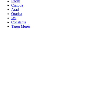
Pitesti
Craiova
Arad
Oradea
Iasi
Constanta
Targu Mures