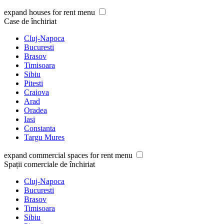
expand houses for rent menu
Case de închiriat
Cluj-Napoca
Bucuresti
Brasov
Timisoara
Sibiu
Pitesti
Craiova
Arad
Oradea
Iasi
Constanta
Targu Mures
expand commercial spaces for rent menu
Spații comerciale de închiriat
Cluj-Napoca
Bucuresti
Brasov
Timisoara
Sibiu