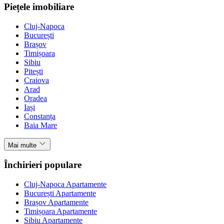
Piețele imobiliare
Cluj-Napoca
București
Brașov
Timișoara
Sibiu
Pitești
Craiova
Arad
Oradea
Iași
Constanța
Baia Mare
Mai multe
Închirieri populare
Cluj-Napoca Apartamente
București Apartamente
Brașov Apartamente
Timișoara Apartamente
Sibiu Apartamente