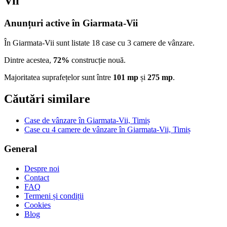
Vii
Anunțuri active în Giarmata-Vii
În Giarmata-Vii sunt listate 18 case cu 3 camere de vânzare.
Dintre acestea,
72%
construcție nouă.
Majoritatea suprafețelor sunt între
101 mp
și
275 mp
.
Căutări similare
Case de vânzare în Giarmata-Vii, Timiș
Case cu 4 camere de vânzare în Giarmata-Vii, Timiș
General
Despre noi
Contact
FAQ
Termeni și condiții
Cookies
Blog