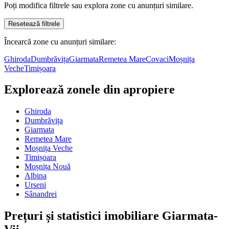
Poți modifica filtrele sau explora zone cu anunțuri similare.
Resetează filtrele
Încearcă zone cu anunțuri similare:
Ghiroda
Dumbrăvița
Giarmata
Remetea Mare
Covaci
Moșnița
Veche
Timișoara
Explorează zonele din apropiere
Ghiroda
Dumbrăvița
Giarmata
Remetea Mare
Moșnița Veche
Timișoara
Moșnița Nouă
Albina
Urseni
Sânandrei
Prețuri și statistici imobiliare Giarmata-