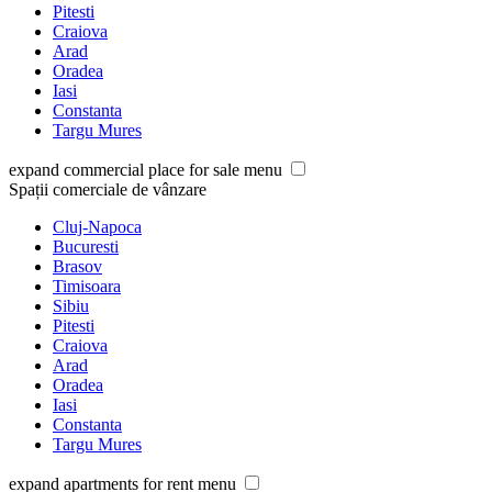
Pitesti
Craiova
Arad
Oradea
Iasi
Constanta
Targu Mures
expand commercial place for sale menu
Spații comerciale de vânzare
Cluj-Napoca
Bucuresti
Brasov
Timisoara
Sibiu
Pitesti
Craiova
Arad
Oradea
Iasi
Constanta
Targu Mures
expand apartments for rent menu