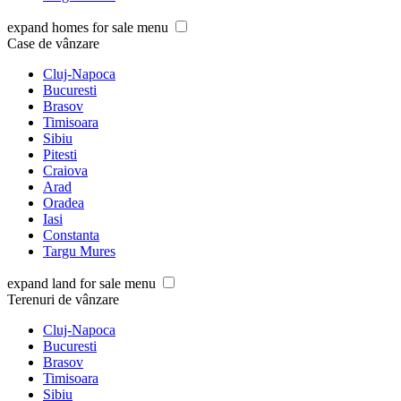
expand homes for sale menu
Case de vânzare
Cluj-Napoca
Bucuresti
Brasov
Timisoara
Sibiu
Pitesti
Craiova
Arad
Oradea
Iasi
Constanta
Targu Mures
expand land for sale menu
Terenuri de vânzare
Cluj-Napoca
Bucuresti
Brasov
Timisoara
Sibiu