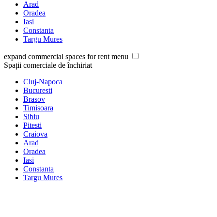
Arad
Oradea
Iasi
Constanta
Targu Mures
expand commercial spaces for rent menu
Spații comerciale de închiriat
Cluj-Napoca
Bucuresti
Brasov
Timisoara
Sibiu
Pitesti
Craiova
Arad
Oradea
Iasi
Constanta
Targu Mures