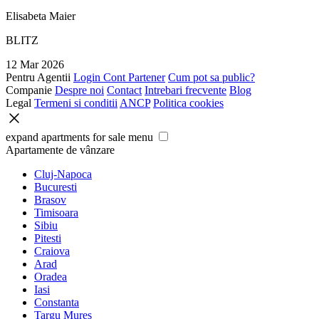
Elisabeta Maier
BLITZ
12 Mar 2026
Pentru Agentii
Login Cont Partener
Cum pot sa public?
Companie
Despre noi
Contact
Intrebari frecvente
Blog
Legal
Termeni si conditii
ANCP
Politica cookies
expand apartments for sale menu
Apartamente de vânzare
Cluj-Napoca
Bucuresti
Brasov
Timisoara
Sibiu
Pitesti
Craiova
Arad
Oradea
Iasi
Constanta
Targu Mures