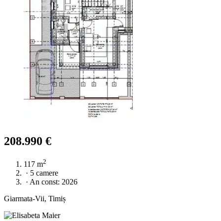
208.990 €
2
117 m
·
5 camere
·
An const: 2026
Giarmata-Vii, Timiș