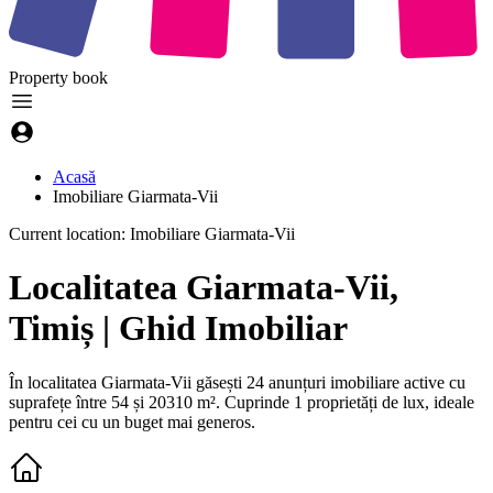
Property
book
Acasă
Imobiliare Giarmata-Vii
Current location: Imobiliare Giarmata-Vii
Localitatea Giarmata-Vii,
Timiș | Ghid Imobiliar
În localitatea Giarmata-Vii găsești 24 anunțuri imobiliare active
cu
suprafețe între 54 și 20310 m²
.
Cuprinde 1 proprietăți de lux, ideale
pentru cei cu un buget mai generos.