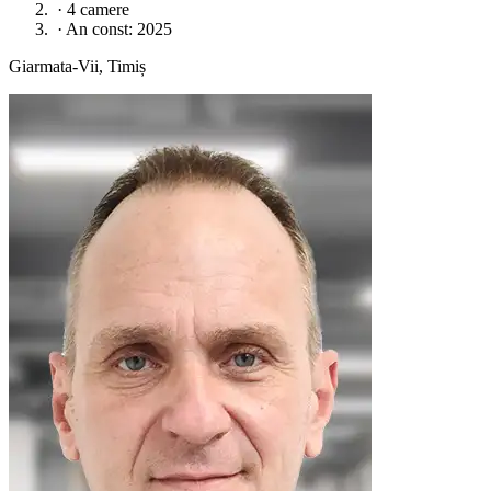
·
4 camere
·
An const: 2025
Giarmata-Vii, Timiș