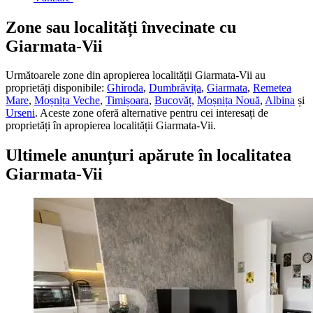
Zone sau localități învecinate cu
Giarmata-Vii
Următoarele zone din apropierea localității Giarmata-Vii au
proprietăți disponibile:
Ghiroda
,
Dumbrăvița
,
Giarmata
,
Remetea
Mare
,
Moșnița Veche
,
Timișoara
,
Bucovăț
,
Moșnița Nouă
,
Albina
și
Urseni
.
Aceste zone oferă alternative pentru cei interesați de
proprietăți
în apropierea localității Giarmata-Vii.
Ultimele anunțuri apărute în
localitatea
Giarmata-Vii