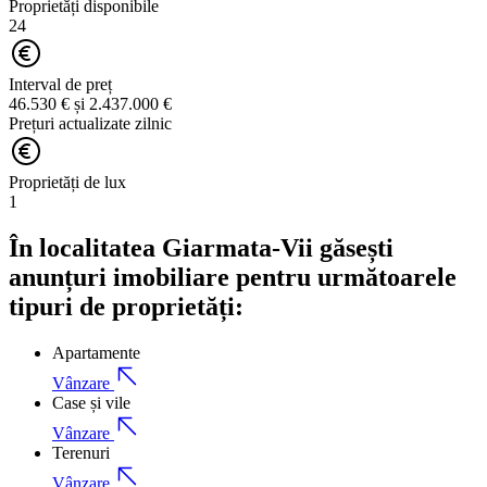
Proprietăți disponibile
24
Interval de preț
46.530 € și 2.437.000 €
Prețuri actualizate zilnic
Proprietăți de lux
1
În localitatea Giarmata-Vii găsești
anunțuri imobiliare pentru următoarele
tipuri de proprietăți:
Apartamente
Vânzare
Case și vile
Vânzare
Terenuri
Vânzare