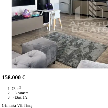
158.000 €
2
78 m
·
3 camere
·
Etaj: 1/2
Giarmata-Vii, Timiș