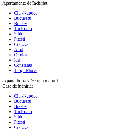
Apartamente de închiriat
Cluj-Napoca
Bucuresti
Brasov
Timisoara
Sibiu
Pitesti
Craiova
Arad
Oradea
Iasi
Constanta
Targu Mures
expand houses for rent menu
Case de închiriat
Cluj-Napoca
Bucuresti
Brasov
Timisoara
Sibiu
Pitesti
Craiova