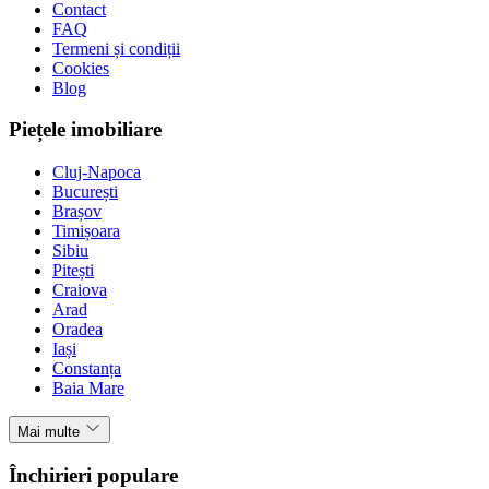
Contact
FAQ
Termeni și condiții
Cookies
Blog
Piețele imobiliare
Cluj-Napoca
București
Brașov
Timișoara
Sibiu
Pitești
Craiova
Arad
Oradea
Iași
Constanța
Baia Mare
Mai multe
Închirieri populare