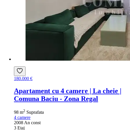
180.000 €
Apartament cu 4 camere | La cheie |
Comuna Baciu - Zona Regal
2
98 m
Suprafata
4
camere
2008
An const
3
Etaj