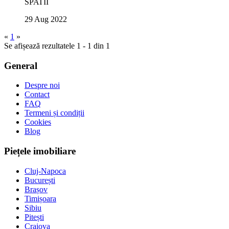
SPATII
29 Aug 2022
«
1
»
Se afișează rezultatele 1 - 1 din 1
General
Despre noi
Contact
FAQ
Termeni și condiții
Cookies
Blog
Piețele imobiliare
Cluj-Napoca
București
Brașov
Timișoara
Sibiu
Pitești
Craiova