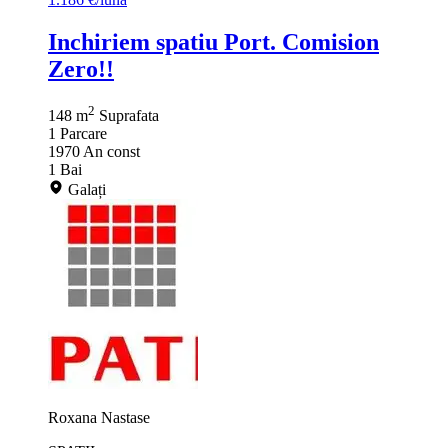
Inchiriem spatiu Port. Comision
Zero!!
2
148 m
Suprafata
1
Parcare
1970
An const
1
Bai
Galați
Roxana Nastase