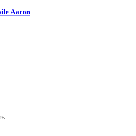
sile Aaron
te.