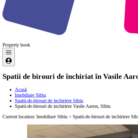
Property
book
Spatii de birouri de închiriat în Vasile Aar
Acasă
Imobiliare Sibiu
Spatii-de-birouri de inchiriere Sibiu
Spatii-de-birouri de inchiriere Vasile Aaron, Sibiu
Current location: Imobiliare Sibiu > Spatii-de-birouri de inchiriere Sib