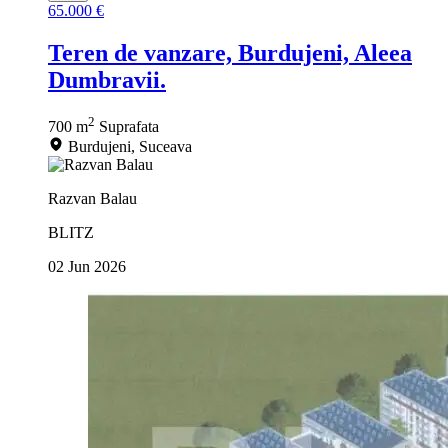
65.000 €
Teren de vanzare, Burdujeni, Aleea
Dumbravii.
2
700 m
Suprafata
Burdujeni, Suceava
Razvan Balau
BLITZ
02 Jun 2026