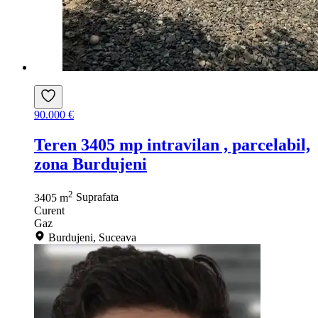
90.000 €
Teren 3405 mp intravilan , parcelabil,
zona Burdujeni
2
3405 m
Suprafata
Curent
Gaz
Burdujeni, Suceava