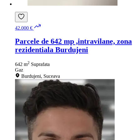
42.000 €
Parcele de 642 mp ,intravilane, zona
rezidentiala Burdujeni
2
642 m
Suprafata
Gaz
Burdujeni, Suceava