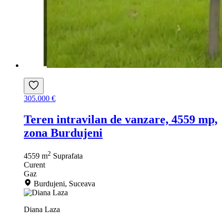
305.000 €
Teren intravilan de vanzare, 4559 mp,
zona Burdujeni
2
4559 m
Suprafata
Curent
Gaz
Burdujeni, Suceava
Diana Laza