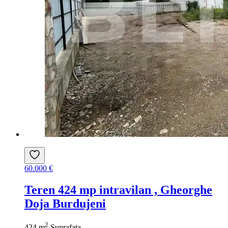
60.000 €
Teren 424 mp intravilan , Gheorghe
Doja Burdujeni
2
424 m
Suprafata