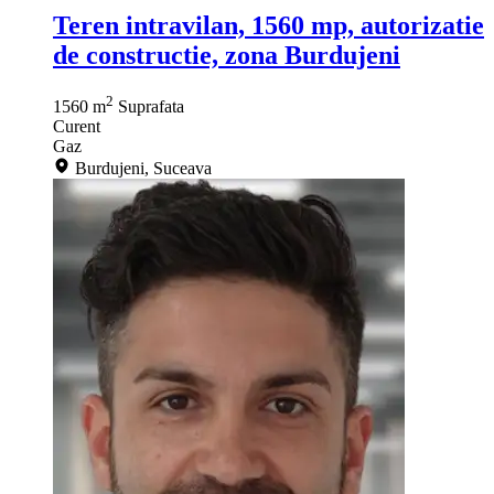
Teren intravilan, 1560 mp, autorizatie
de constructie, zona Burdujeni
2
1560 m
Suprafata
Curent
Gaz
Burdujeni, Suceava