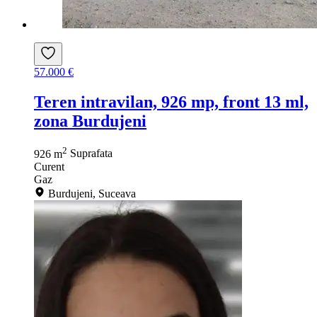
57.000 €
Teren intravilan, 926 mp, front 13 ml,
zona Burdujeni
2
926 m
Suprafata
Curent
Gaz
Burdujeni, Suceava