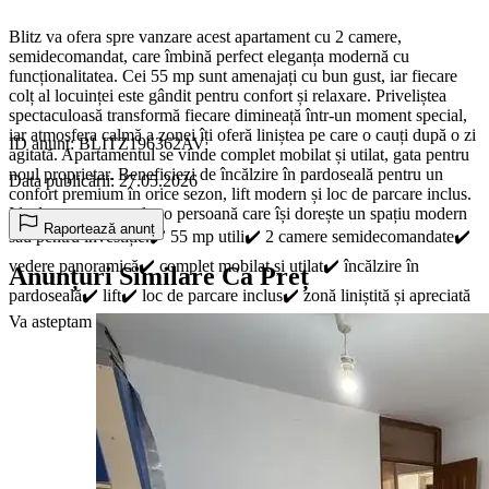
Blitz va ofera spre vanzare acest apartament cu 2 camere,
semidecomandat, care îmbină perfect eleganța modernă cu
funcționalitatea. Cei 55 mp sunt amenajați cu bun gust, iar fiecare
colț al locuinței este gândit pentru confort și relaxare. Priveliștea
spectaculoasă transformă fiecare dimineață într-un moment special,
iar atmosfera calmă a zonei îți oferă liniștea pe care o cauți după o zi
ID anunț: BLITZ196362AV
agitată. Apartamentul se vinde complet mobilat și utilat, gata pentru
noul proprietar. Beneficiezi de încălzire în pardoseală pentru un
Data publicării: 27.05.2026
confort premium în orice sezon, lift modern și loc de parcare inclus.
Ideal pentru un cuplu, o persoană care își dorește un spațiu modern
Raportează anunț
sau pentru investiție.✔️ 55 mp utili✔️ 2 camere semidecomandate✔️
vedere panoramică✔️ complet mobilat și utilat✔️ încălzire în
Anunțuri Similare Ca Preț
pardoseală✔️ lift✔️ loc de parcare inclus✔️ zonă liniștită și apreciată
Va asteptam la vizionare!