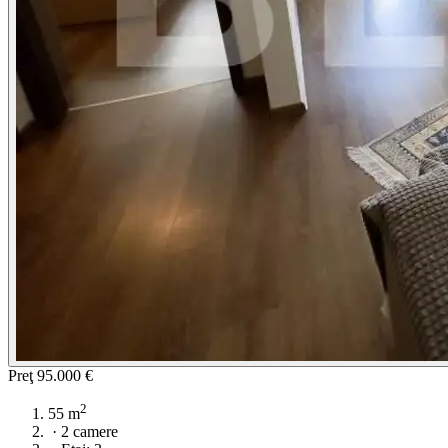
Preţ
95.000 €
2
55 m
·
2 camere