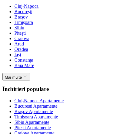
Cluj-Napoca
București
Brașov
Timișoara
Sibiu
Pitești
Craiova
Arad
Oradea
Iași
Constanța
Baia Mare
Mai multe
Închirieri populare
Cluj-Napoca Apartamente
București Apartamente
Brașov Apartamente
Timișoara Apartamente
Sibiu Apartamente
Pitești Apartamente
Craiova Apartamente