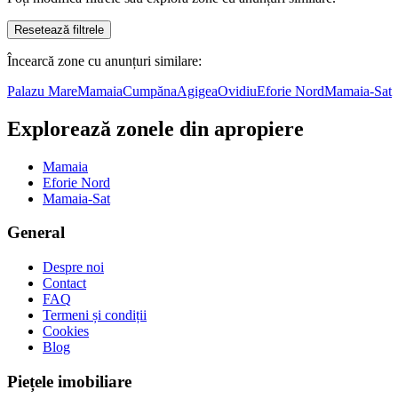
Resetează filtrele
Încearcă zone cu anunțuri similare:
Palazu Mare
Mamaia
Cumpăna
Agigea
Ovidiu
Eforie Nord
Mamaia-Sat
Explorează zonele din apropiere
Mamaia
Eforie Nord
Mamaia-Sat
General
Despre noi
Contact
FAQ
Termeni și condiții
Cookies
Blog
Piețele imobiliare