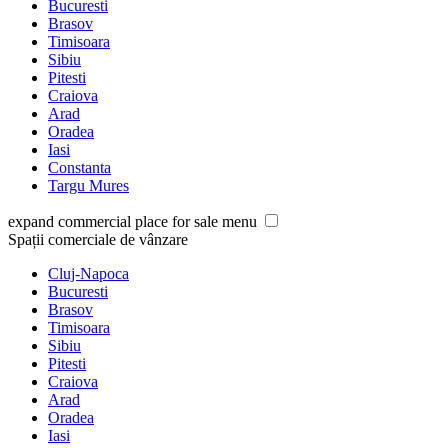
Bucuresti
Brasov
Timisoara
Sibiu
Pitesti
Craiova
Arad
Oradea
Iasi
Constanta
Targu Mures
expand commercial place for sale menu
Spații comerciale de vânzare
Cluj-Napoca
Bucuresti
Brasov
Timisoara
Sibiu
Pitesti
Craiova
Arad
Oradea
Iasi