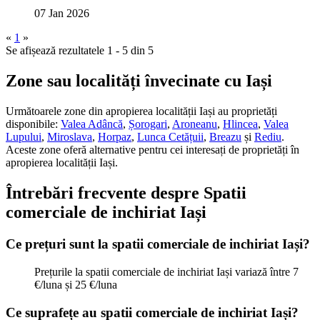
07 Jan 2026
«
1
»
Se afișează rezultatele 1 - 5 din 5
Zone sau localități învecinate cu Iași
Următoarele zone din apropierea localității Iași au proprietăți
disponibile:
Valea Adâncă
,
Șorogari
,
Aroneanu
,
Hlincea
,
Valea
Lupului
,
Miroslava
,
Horpaz
,
Lunca Cetățuii
,
Breazu
și
Rediu
.
Aceste zone oferă alternative pentru cei interesați de proprietăți
în
apropierea localității Iași.
Întrebări frecvente despre Spatii
comerciale de inchiriat Iași
Ce prețuri sunt la spatii comerciale de inchiriat Iași?
Prețurile la spatii comerciale de inchiriat Iași variază între 7
€/luna și 25 €/luna
Ce suprafețe au spatii comerciale de inchiriat Iași?