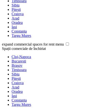
Timisoara
Sibiu
Pitesti
Craiova
Arad
Oradea
Iasi
Constanta
Targu Mures
expand commercial spaces for rent menu
Spații comerciale de închiriat
Cluj-Napoca
Bucuresti
Brasov
Timisoara
Sibiu
Pitesti
Craiova
Arad
Oradea
Iasi
Constanta
Targu Mures