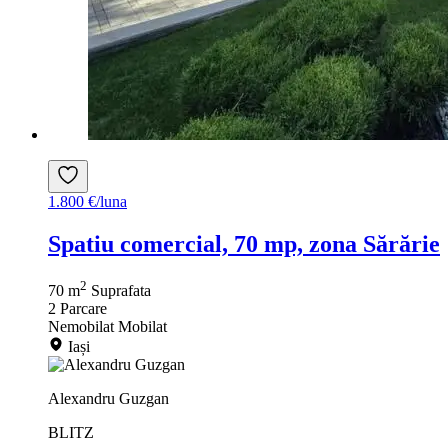
1.800 €/luna
Spatiu comercial, 70 mp, zona Sărărie
2
70 m
Suprafata
2
Parcare
Nemobilat
Mobilat
Iași
Alexandru Guzgan
BLITZ