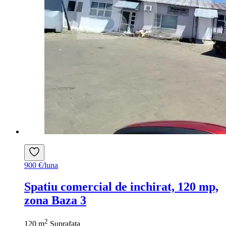
900 €/luna
Spatiu comercial de inchirat, 120 mp,
zona Baza 3
2
120 m
Suprafata