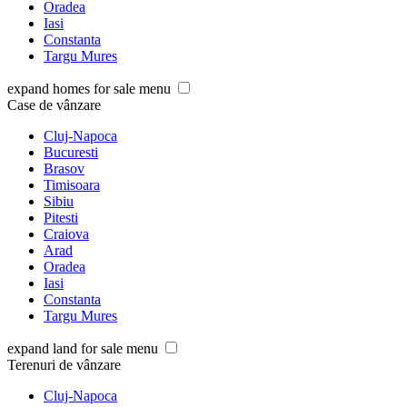
Oradea
Iasi
Constanta
Targu Mures
expand homes for sale menu
Case de vânzare
Cluj-Napoca
Bucuresti
Brasov
Timisoara
Sibiu
Pitesti
Craiova
Arad
Oradea
Iasi
Constanta
Targu Mures
expand land for sale menu
Terenuri de vânzare
Cluj-Napoca