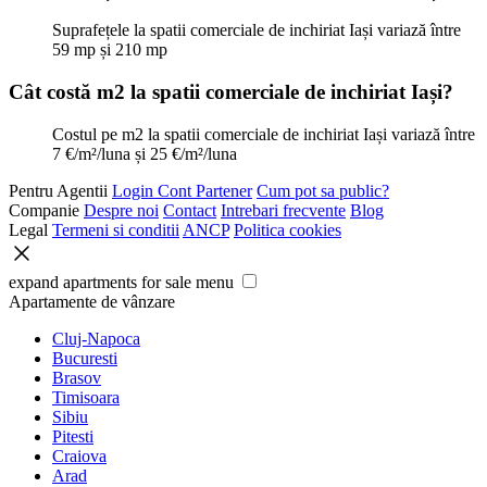
Suprafețele la spatii comerciale de inchiriat Iași variază între
59 mp și 210 mp
Cât costă m2 la spatii comerciale de inchiriat Iași?
Costul pe m2 la spatii comerciale de inchiriat Iași variază între
7 €/m²/luna și 25 €/m²/luna
Pentru Agentii
Login Cont Partener
Cum pot sa public?
Companie
Despre noi
Contact
Intrebari frecvente
Blog
Legal
Termeni si conditii
ANCP
Politica cookies
expand apartments for sale menu
Apartamente de vânzare
Cluj-Napoca
Bucuresti
Brasov
Timisoara
Sibiu
Pitesti
Craiova
Arad