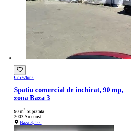
675 €/luna
Spatiu comercial de inchirat, 90 mp,
zona Baza 3
2
90 m
Suprafata
2003
An const
Baza 3, Iași