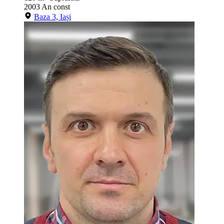
2003
An const
Baza 3, Iași