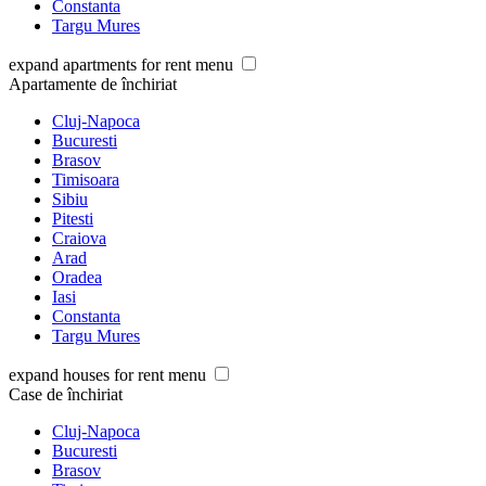
Constanta
Targu Mures
expand apartments for rent menu
Apartamente de închiriat
Cluj-Napoca
Bucuresti
Brasov
Timisoara
Sibiu
Pitesti
Craiova
Arad
Oradea
Iasi
Constanta
Targu Mures
expand houses for rent menu
Case de închiriat
Cluj-Napoca
Bucuresti
Brasov