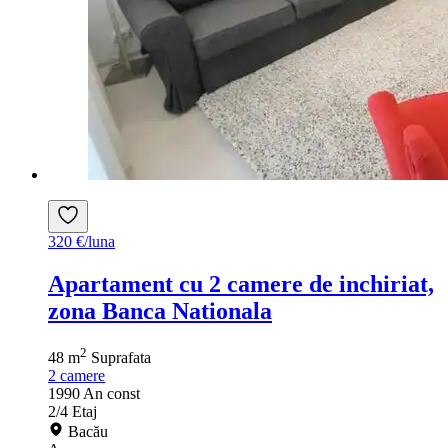
320 €/luna
Apartament cu 2 camere de inchiriat,
zona Banca Nationala
2
48 m
Suprafata
2
camere
1990
An const
2/4
Etaj
Bacău