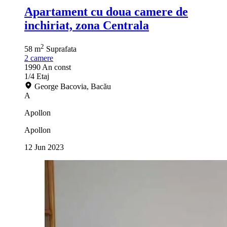
Apartament cu doua camere de
inchiriat, zona Centrala
2
58 m
Suprafata
2
camere
1990
An const
1/4
Etaj
George Bacovia, Bacău
A
Apollon
Apollon
12 Jun 2023