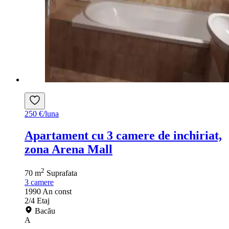
250 €/luna
Apartament cu 3 camere de inchiriat,
zona Arena Mall
2
70 m
Suprafata
3
camere
1990
An const
2/4
Etaj
Bacău
A