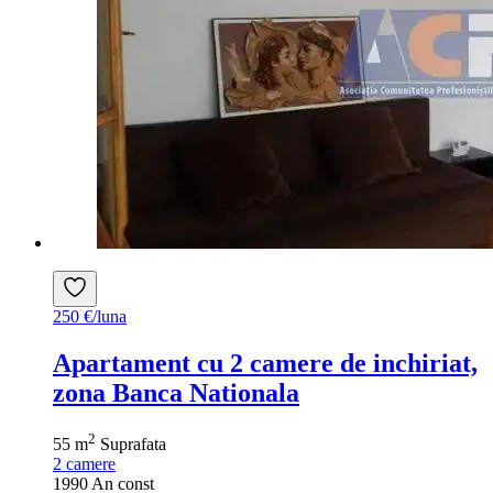
250 €/luna
Apartament cu 2 camere de inchiriat,
zona Banca Nationala
2
55 m
Suprafata
2
camere
1990
An const