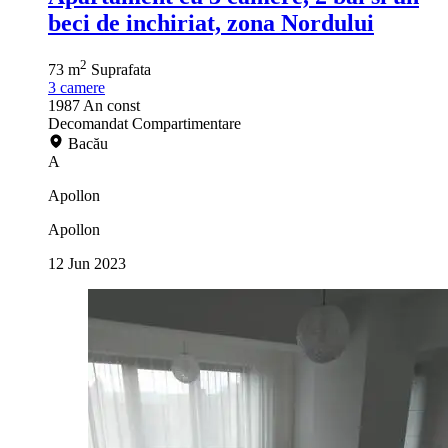
beci de inchiriat, zona Nordului
2
73 m
Suprafata
3
camere
1987
An const
Decomandat
Compartimentare
Bacău
A
Apollon
Apollon
12 Jun 2023