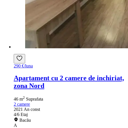
290 €/luna
Apartament cu 2 camere de inchiriat,
zona Nord
2
46 m
Suprafata
2
camere
2021
An const
4/6
Etaj
Bacău
A