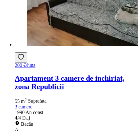
200 €/luna
Apartament 3 camere de inchiriat,
zona Republicii
2
55 m
Suprafata
3
camere
1990
An const
4/4
Etaj
Bacău
A