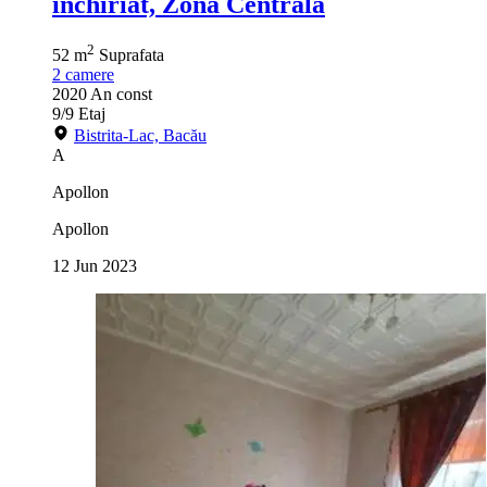
inchiriat, Zona Centrala
2
52 m
Suprafata
2
camere
2020
An const
9/9
Etaj
Bistrita-Lac, Bacău
A
Apollon
Apollon
12 Jun 2023