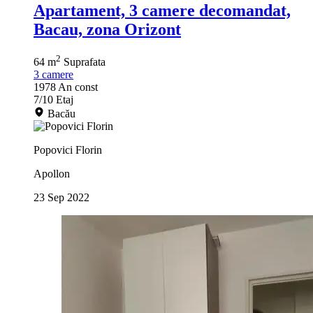
Apartament, 3 camere decomandat,
Bacau, zona Orizont
2
64 m
Suprafata
3
camere
1978
An const
7/10
Etaj
Bacău
Popovici Florin
Apollon
23 Sep 2022