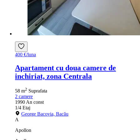
400 €/luna
Apartament cu doua camere de
inchiriat, zona Centrala
2
58 m
Suprafata
2
camere
1990
An const
1/4
Etaj
George Bacovia, Bacău
A
Apollon