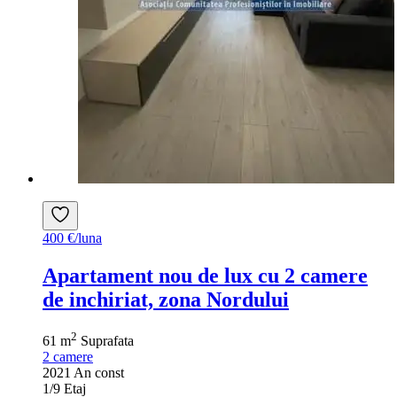
400 €/luna
Apartament nou de lux cu 2 camere
de inchiriat, zona Nordului
2
61 m
Suprafata
2
camere
2021
An const
1/9
Etaj