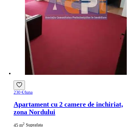
230 €/luna
Apartament cu 2 camere de inchiriat,
zona Nordului
2
45 m
Suprafata