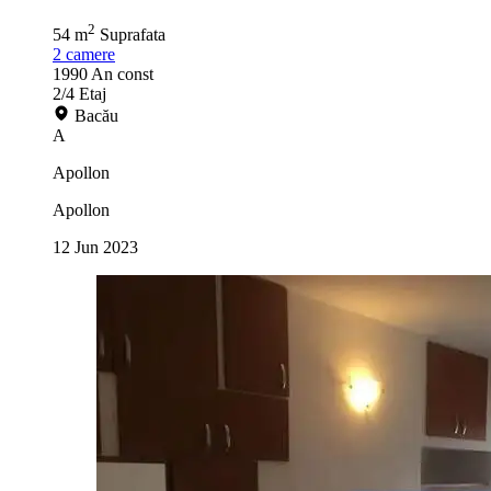
2
54 m
Suprafata
2
camere
1990
An const
2/4
Etaj
Bacău
A
Apollon
Apollon
12 Jun 2023