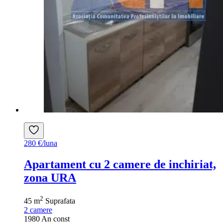
280 €/luna
Apartament cu 2 camere de inchiriat,
zona URA
2
45 m
Suprafata
2
camere
1980
An const