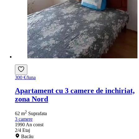
300 €/luna
Apartament cu 3 camere de inchiriat,
zona Nord
2
62 m
Suprafata
3
camere
1990
An const
2/4
Etaj
Bacău