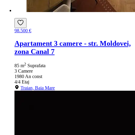
98.500 €
Apartament 3 camere - str. Moldovei,
zona Canal 7
2
85 m
Suprafata
3
Camere
1980
An const
4/4
Etaj
Traian, Baia Mare