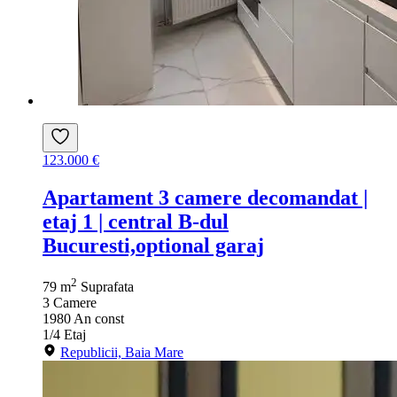
123.000 €
Apartament 3 camere decomandat |
etaj 1 | central B-dul
Bucuresti,optional garaj
2
79 m
Suprafata
3
Camere
1980
An const
1/4
Etaj
Republicii, Baia Mare