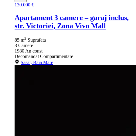
130.000 €
Apartament 3 camere – garaj inclus,
str. Victoriei, Zona Vivo Mall
2
85 m
Suprafata
3
Camere
1980
An const
Decomandat
Compartimentare
Sasar, Baia Mare