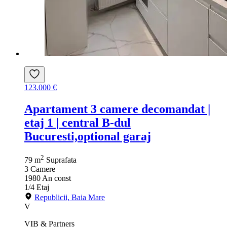
123.000 €
Apartament 3 camere decomandat |
etaj 1 | central B-dul
Bucuresti,optional garaj
2
79 m
Suprafata
3
Camere
1980
An const
1/4
Etaj
Republicii, Baia Mare
V
VIB & Partners