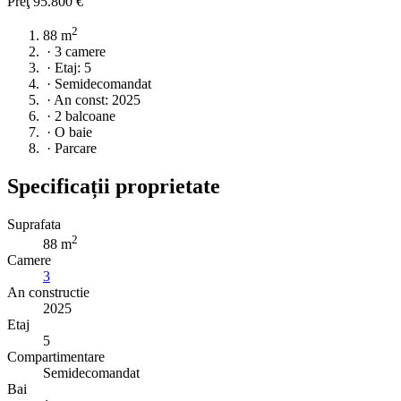
Preţ
95.800 €
2
88 m
·
3 camere
·
Etaj: 5
·
Semidecomandat
·
An const: 2025
·
2 balcoane
·
O baie
·
Parcare
Specificații proprietate
Suprafata
2
88 m
Camere
3
An constructie
2025
Etaj
5
Compartimentare
Semidecomandat
Bai