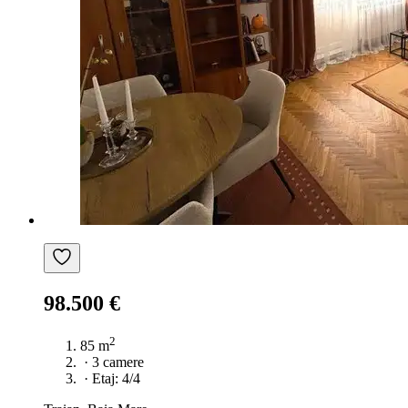
98.500 €
2
85 m
·
3 camere
·
Etaj: 4/4