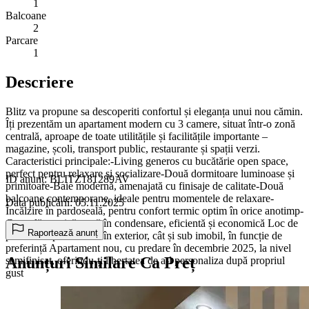
1
Balcoane
2
Parcare
1
Descriere
Blitz va propune sa descoperiti confortul și eleganța unui nou cămin.
Îți prezentăm un apartament modern cu 3 camere, situat într-o zonă
centrală, aproape de toate utilitățile și facilitățile importante –
magazine, școli, transport public, restaurante și spații verzi.
Caracteristici principale:-Living generos cu bucătărie open space,
perfect pentru relaxare și socializare-Două dormitoare luminoase și
ID anunț: BLITZ181289AV
primitoare-Baie modernă, amenajată cu finisaje de calitate-Două
balcoane contemporane, ideale pentru momentele de relaxare-
Data publicării: 05.11.2025
Încălzire în pardoseală, pentru confort termic optim în orice anotimp-
Centrală termică nouă în condensare, eficientă și economică Loc de
Raportează anunț
parcare disponibil atât în exterior, cât și sub imobil, în funcție de
preferință Apartament nou, cu predare în decembrie 2025, la nivel
Anunțuri Similare Ca Preț
semifinisat, oferindu-ți libertatea de a-l personaliza după propriul
gust