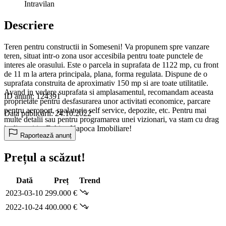
Intravilan
Descriere
Teren pentru constructii in Someseni! Va propunem spre vanzare
teren, situat intr-o zona usor accesibila pentru toate punctele de
interes ale orasului. Este o parcela in suprafata de 1122 mp, cu front
de 11 m la artera principala, plana, forma regulata. Dispune de o
suprafata construita de aproximativ 150 mp si are toate utilitatile.
Avand in vedere suprafata si amplasamentul, recomandam aceasta
ID anunț: 124391
proprietate pentru desfasurarea unor activitati economice, parcare
pentru aeroport, spalatorie self service, depozite, etc. Pentru mai
Data publicării: 24.10.2022
multe detalii sau pentru programarea unei vizionari, va stam cu drag
la dispozitie, Echipa Napoca Imobiliare!
Raportează anunț
Prețul a scăzut!
Dată
Preț
Trend
2023-03-10
299.000 €
2022-10-24
400.000 €