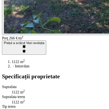
2
Preţ
266 €/m
Prețul a scăzut
Vezi evoluția
2
1122 m
·
Intravilan
Specificații proprietate
Suprafata
2
1122 m
Suprafata teren
2
1122 m
Tip teren