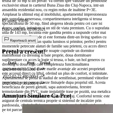
terasa de 50 mp si lift privat! Va oferim spre vanzare un penthouse
exclusivist situat in cartierul Buna Ziua din Cluj-Napoca, intr-un
ansamblu rezidential nou, cu regim redus de inaltime P+3E.
Amplasat la ultimul etaj al imobilului, apartamentul impresioneaza
prin suprafata generoasa, compartimentarea inteligenta si terasa
ID anunț: 95059
spectaculoasa de 50 mp, fiind alegerea ideala pentru cei care isi
doresc confort, intimitate si un stil de viata premium. Cu o suprafata
Data publicării: 02.09.2021
utila de 143 mp, locuinta este gandita pentru a raspunde celor mai
exigente cerinte. Zona de zi este formata dintr-un living spatios cu
Raportează anunț
bucatarie open-space, un spatiu luminos si primitor, perfect pentru
momentele petrecute alaturi de familie sau prieteni, cu acces direct
Prețul a crescut!
pe terasa generoasa. Zona de noapte cuprinde un dormitor
matrimonial cu dressing si baie proprie, doua dormitoare
suplimentare cu acces la logie si terasa, o baie, un hol generos cu
Dată
Preț
Trend
dressing si doua logii care completeaza functionalitatea
apartamentului. Unul dintre marile avantaje ale acestei proprietati
2023-03-08
530.000 €
este accesul direct cu liftul, oferind un plus de confort, si intimitate.
2022-02-22
480.000 €
Apartamentul se preda la stadiul de semifinisat, permitand viitorilor
proprietari sa isi personalizeze finisajele dupa propriul stil. Acesta
2021-09-02
303.000 €
beneficiaza de pereti gletuiti, sapa autonivelanta, ferestre
termoizolante din PVC, toate instalatiile trase pe pozitii, usa metalica
Anunțuri Similare Ca Preț
la intrare si terasa complet amenajata cu pavaj. Confortul termic este
asigurat de centrala termica proprie si sistemul de incalzire prin
pardoseala, oferind eficienta energetica si un nivel ridicat de confort
pe tot parcursul anului. Pentru apartament sunt rezervate doua locuri