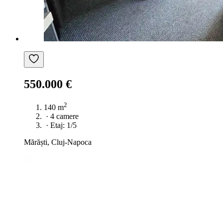
550.000 €
2
140 m
·
4 camere
·
Etaj: 1/5
Mărăști, Cluj-Napoca