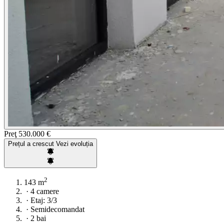
Preţ
530.000 €
Prețul a crescut
Vezi evoluția
2
143 m
·
4 camere
·
Etaj: 3/3
·
Semidecomandat
·
2 bai