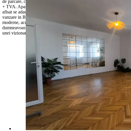
de parcare, care pot fi achizitionate separat la pretul de 20.000 Euro
+ TVA. Apartamentul se vinde de pe persoana juridica, iar la pretul
afisat se adauga TVA. Daca sunteti in cautarea unui penthouse de
vanzare in Buna Ziua, cu terasa generoasa, lift privat si finisaje
moderne, aceasta proprietate merita cu siguranta atentia
dumneavoastra. Pentru mai multe informatii sau pentru programarea
unei vizionari, va invitam sa ne contactati cu incredere!