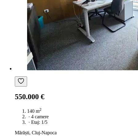
550.000 €
2
140 m
·
4 camere
·
Etaj: 1/5
Mărăști, Cluj-Napoca