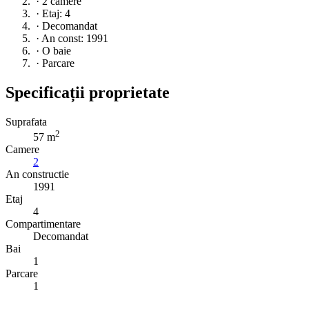
·
2 camere
·
Etaj: 4
·
Decomandat
·
An const: 1991
·
O baie
·
Parcare
Specificații proprietate
Suprafata
2
57 m
Camere
2
An constructie
1991
Etaj
4
Compartimentare
Decomandat
Bai
1
Parcare
1