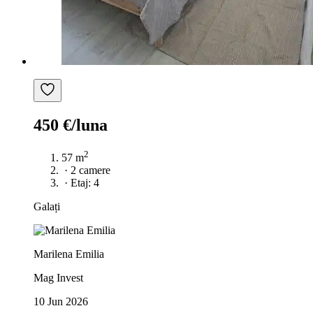
450 €/luna
2
57 m
·
2 camere
·
Etaj: 4
Galați
Marilena Emilia
Mag Invest
10 Jun 2026