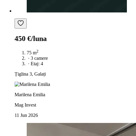
450 €/luna
2
75 m
·
3 camere
·
Etaj: 4
Țiglina 3, Galați
Marilena Emilia
Mag Invest
11 Jun 2026