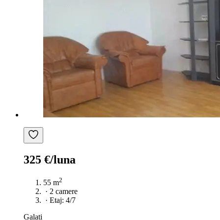
325 €/luna
2
55 m
·
2 camere
·
Etaj: 4/7
Galați