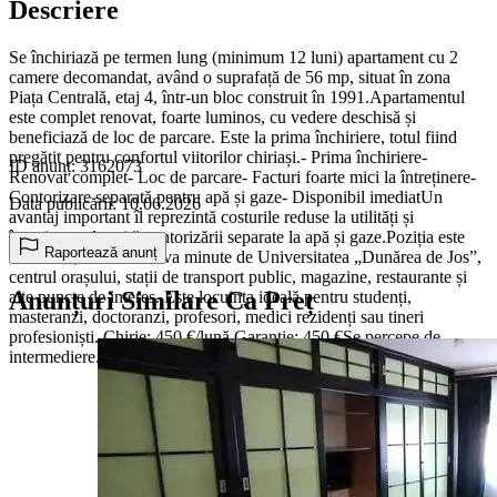
Descriere
Se închiriază pe termen lung (minimum 12 luni) apartament cu 2
camere decomandat, având o suprafață de 56 mp, situat în zona
Piața Centrală, etaj 4, într-un bloc construit în 1991.Apartamentul
este complet renovat, foarte luminos, cu vedere deschisă și
beneficiază de loc de parcare. Este la prima închiriere, totul fiind
pregătit pentru confortul viitorilor chiriași.- Prima închiriere-
ID anunț: 3162073
Renovat complet- Loc de parcare- Facturi foarte mici la întreținere-
Contorizare separată pentru apă și gaze- Disponibil imediatUn
Data publicării: 10.06.2026
avantaj important îl reprezintă costurile reduse la utilități și
întreținere, datorită contorizării separate la apă și gaze.Poziția este
Raportează anunț
excelentă, la doar câteva minute de Universitatea „Dunărea de Jos”,
centrul orașului, stații de transport public, magazine, restaurante și
Anunțuri Similare Ca Preț
alte puncte de interes. Este locuința ideală pentru studenți,
masteranzi, doctoranzi, profesori, medici rezidenți sau tineri
profesioniști. Chirie: 450 €/lună Garanție: 450 €Se percepe de
intermediere. , Marilena, Agentia Mag Invest.