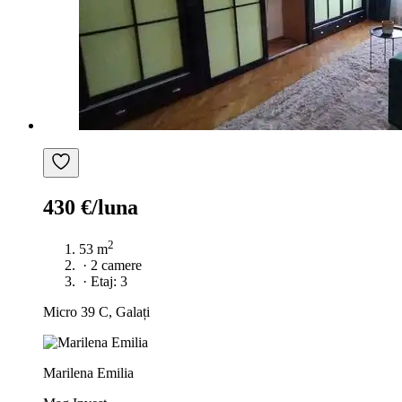
430 €/luna
2
53 m
·
2 camere
·
Etaj: 3
Micro 39 C, Galați
Marilena Emilia