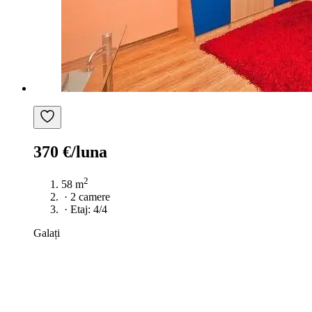
370 €/luna
2
58 m
·
2 camere
·
Etaj: 4/4
Galați