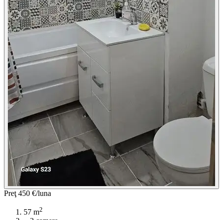
Preţ
450 €/luna
2
57 m