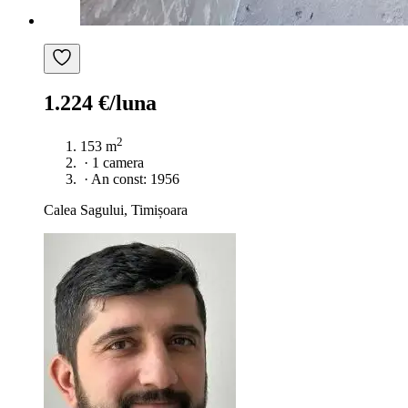
1.224 €/luna
2
153 m
·
1 camera
·
An const: 1956
Calea Sagului, Timișoara