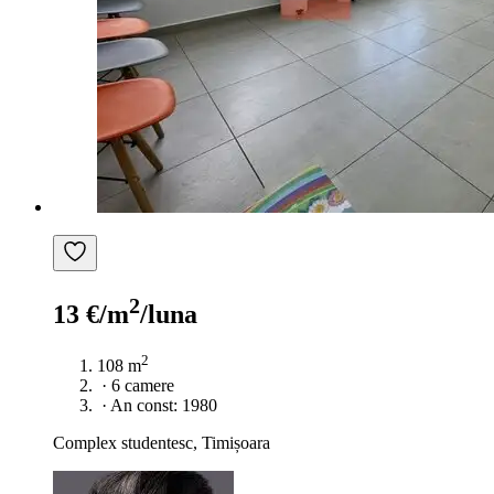
2
13 €/m
/luna
2
108 m
·
6 camere
·
An const: 1980
Complex studentesc, Timișoara