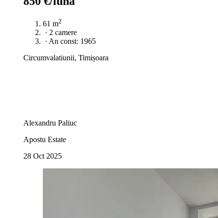
850 €/luna
2
61 m
·
2 camere
·
An const: 1965
Circumvalatiunii, Timișoara
Alexandru Paliuc
Apostu Estate
28 Oct 2025