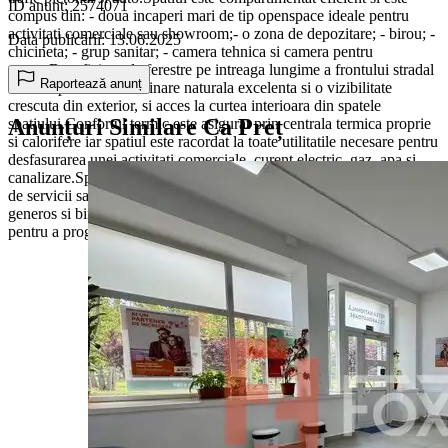
ID anunț: 2574071
compus din: - doua incaperi mari de tip openspace ideale pentru
activitati comerciale sau showroom;- o zona de depozitare; - birou; -
Data publicării: 13.06.2025
chicineta; - grup sanitar; - camera tehnica si camera pentru
server.Beneficiaza de ferestre pe intreaga lungime a frontului stradal
Raportează anunț
ceea ce permite o iluminare naturala excelenta si o vizibilitate
crescuta din exterior, si acces la curtea interioara din spatele
Anunțuri Similare Ca Preț
spatiului.Confortul termic este asigurat prin centrala termica proprie
si calorifere iar spatiul este racordat la toate utilitatile necesare pentru
desfasurarea unei activitati comerciale, curent electric, gaz, apa si
canalizare.Spatiul este ideal pentru: cabinete, birouri, agentii, centre
de servicii sau alte activitati comerciale care necesita un spatiu
generos si bine pozitionat.Contacteaza-ne pentru mai multe detalii si
pentru a programa o vizionare!CP2574071