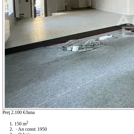
Preţ
2.100 €/luna
2
150 m
·
An const: 1950