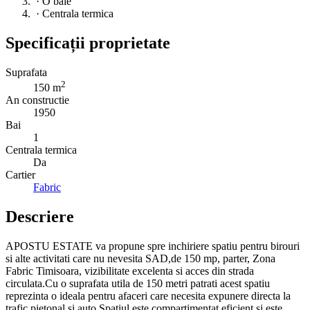
·
O baie
·
Centrala termica
Specificații proprietate
Suprafata
2
150 m
An constructie
1950
Bai
1
Centrala termica
Da
Cartier
Fabric
Descriere
APOSTU ESTATE va propune spre inchiriere spatiu pentru birouri
si alte activitati care nu nevesita SAD,de 150 mp, parter, Zona
Fabric Timisoara, vizibilitate excelenta si acces din strada
circulata.Cu o suprafata utila de 150 metri patrati acest spatiu
reprezinta o ideala pentru afaceri care necesita expunere directa la
trafic pietonal si auto.Spatiul este compartimentat eficient si este