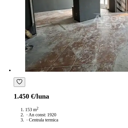
1.450 €/luna
2
153 m
·
An const: 1920
·
Centrala termica