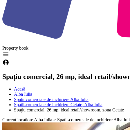
Property
book
Spațiu comercial, 26 mp, ideal retail/sho
Acasă
Alba Iulia
Spatii-comerciale de inchiriere Alba Iulia
Spatii-comerciale de inchiriere Cetate, Alba Iulia
Spațiu comercial, 26 mp, ideal retail/showroom, zona Cetate
Current location: Alba Iulia > Spatii-comerciale de inchiriere Alba Iul