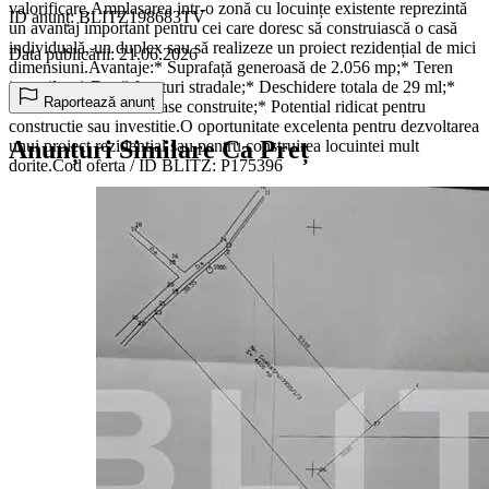
valorificare.Amplasarea intr-o zonă cu locuințe existente reprezintă
ID anunț: BLITZ198683TV
un avantaj important pentru cei care doresc să construiască o casă
individuală, un duplex sau să realizeze un proiect rezidențial de mici
Data publicării: 21.06.2026
dimensiuni.Avantaje:* Suprafață generoasă de 2.056 mp;* Teren
intravilan;* Două fronturi stradale;* Deschidere totala de 29 ml;*
Raportează anunț
Zona rezidentiala cu case construite;* Potential ridicat pentru
constructie sau investitie.O oportunitate excelenta pentru dezvoltarea
Anunțuri Similare Ca Preț
unui proiect rezidential sau pentru construirea locuintei mult
dorite.Cod oferta / ID BLITZ: P175396