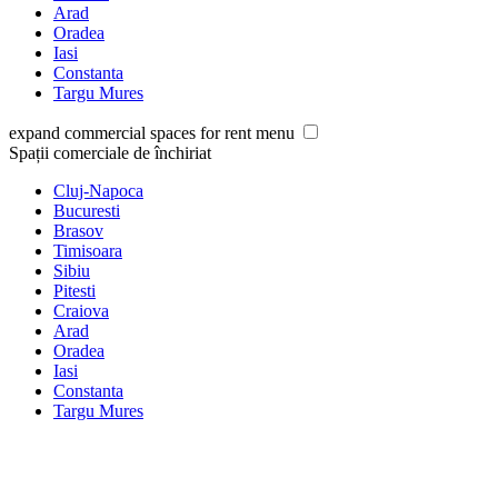
Arad
Oradea
Iasi
Constanta
Targu Mures
expand commercial spaces for rent menu
Spații comerciale de închiriat
Cluj-Napoca
Bucuresti
Brasov
Timisoara
Sibiu
Pitesti
Craiova
Arad
Oradea
Iasi
Constanta
Targu Mures