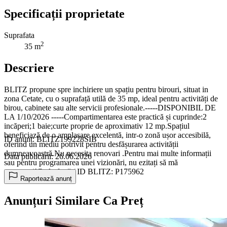
Specificații proprietate
Suprafata
2
35 m
Descriere
BLITZ propune spre inchiriere un spațiu pentru birouri, situat in
zona Cetate, cu o suprafață utilă de 35 mp, ideal pentru activități de
birou, cabinete sau alte servicii profesionale.-----DISPONIBIL DE
LA 1/10/2026 -----Compartimentarea este practică și cuprinde:2
incăperi;1 baie;curte proprie de aproximativ 12 mp.Spațiul
beneficiază de o amplasare excelentă, intr-o zonă ușor accesibilă,
ID anunț: BLITZ199228SIB
oferind un mediu potrivit pentru desfășurarea activității
dumneavoastră.Nu necesita renovari .Pentru mai multe informații
Data publicării: 26.06.2026
sau pentru programarea unei vizionări, nu ezitați să mă
contactați!Cod ofertă / ID BLITZ: P175962
Raportează anunț
Anunțuri Similare Ca Preț