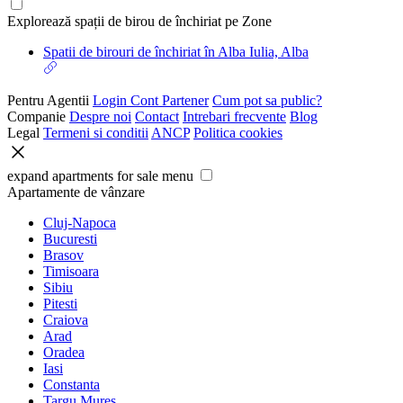
Explorează spații de birou de închiriat pe Zone
Spatii de birouri de închiriat în Alba Iulia, Alba
Pentru Agentii
Login Cont Partener
Cum pot sa public?
Companie
Despre noi
Contact
Intrebari frecvente
Blog
Legal
Termeni si conditii
ANCP
Politica cookies
expand apartments for sale menu
Apartamente de vânzare
Cluj-Napoca
Bucuresti
Brasov
Timisoara
Sibiu
Pitesti
Craiova
Arad
Oradea
Iasi
Constanta
Targu Mures