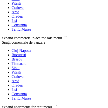
Pitesti
Craiova
Arad
Oradea
Iasi
Constanta
Targu Mures
expand commercial place for sale menu
Spații comerciale de vânzare
Cluj-Napoca
Bucuresti
Brasov
Timisoara
Sibiu
Pitesti
Craiova
Arad
Oradea
Iasi
Constanta
Targu Mures
expand apartments for rent menu