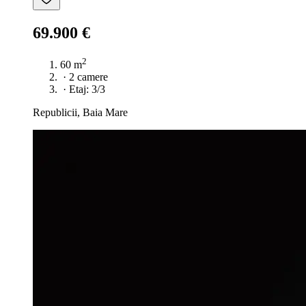
69.900 €
2
60 m
·
2 camere
·
Etaj: 3/3
Republicii, Baia Mare