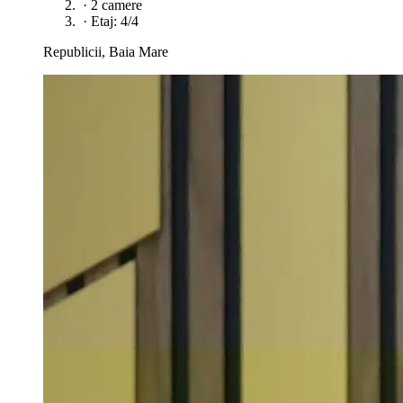
·
2 camere
·
Etaj: 4/4
Republicii, Baia Mare