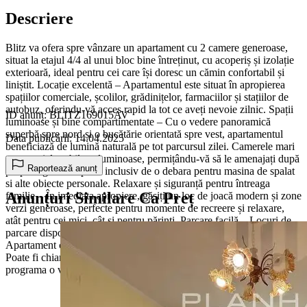
Descriere
Blitz va ofera spre vânzare un apartament cu 2 camere generoase,
situat la etajul 4/4 al unui bloc bine întreținut, cu acoperiș și izolație
exterioară, ideal pentru cei care își doresc un cămin confortabil și
liniștit. Locație excelentă – Apartamentul este situat în apropierea
spațiilor comerciale, școlilor, grădinițelor, farmaciilor și stațiilor de
autobuz, oferindu-vă acces rapid la tot ce aveți nevoie zilnic. Spații
ID anunț: BLITZ169015AV
luminoase și bine compartimentate – Cu o vedere panoramică
superbă spre nord și o bucătărie orientată spre vest, apartamentul
Data publicării: 14.04.2025
beneficiază de lumină naturală pe tot parcursul zilei. Camerele mari
sunt parțial mobilate, luminoase, permițându-vă să le amenajați după
Raportează anunț
propriul gust. Dispune inclusiv de o debara pentru masina de spalat
si alte obiecte personale. Relaxare și siguranță pentru întreaga
Anunțuri Similare Ca Preț
familie – În imediata apropiere, găsiți un loc de joacă modern și zone
verzi generoase, perfecte pentru momente de recreere și relaxare,
atât pentru cei mici, cât și pentru părinți. Parcare facilă – Locuri de
parcare disponibile în apropiere, fără stresul căutării unui spațiu liber.
Apartament călduros și primitor, disponibil imediat pentru vizionare!
Poate fi chiar acasă pentru dumneavoastră! Contactați-ne pentru a
programa o vizionare!