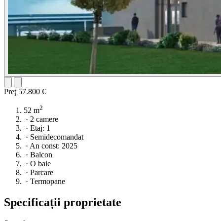
Preţ
57.800 €
2
52 m
·
2 camere
·
Etaj: 1
·
Semidecomandat
·
An const: 2025
·
Balcon
·
O baie
·
Parcare
·
Termopane
Specificații proprietate