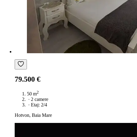
79.500 €
2
50 m
·
2 camere
·
Etaj: 2/4
Hotvon, Baia Mare