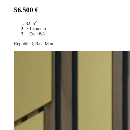
56.500 €
2
32 m
·
1 camera
·
Etaj: 6/8
Republicii, Baia Mare