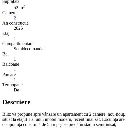
Suprafata
2
52 m
Camere
2
An constructie
2025
Etaj
1
Compartimentare
Semidecomandat
Bai
1
Balcoane
1
Parcare
1
Termopane
Da
Descriere
Blitz va propune spre vânzare un apartament cu 2 camere, nou-nouț,
situat la etajul 1 al unui imobil modern, recent finalizat. Locuința are
o suprafață construită de 55 mp și se predă în stadiu semifinisat,