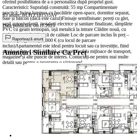
oferind posibilitatea de a o personaliza după propriul gust.
Caracteristici: Suprafață construită: 55 mp Compartimentare
practică: living luminos cu bucătărie open-space, dormitor separat,
ID anunț: BLITZ181535AV
baie și balcon (dacă este cazul)Finisaje semifinisate: pereți cu glet,
șapă autonivelantă, instalații electrice și sanitare finalizate, tâmplărie
Data publicării: 06.11.2025
PVC cu geam termopan, ușă metalică la intrare Clădire nouă, cu
izolație termică și fonică de calitate Loc de parcare inclus în preț –
Raportează anunț
comod și sigur Preț: 4.000 € (cu locul de parcare
inclus)Apartamentul este ideal pentru locuit sau ca investiție, fiind
Anunțuri Similare Ca Preț
amplasat într-o zonă liniștită, cu acces facil la mijloace de transport,
magazine și alte puncte de interes. Contactați-ne pentru mai multe
detalii sau pentru a programa o vizionare!