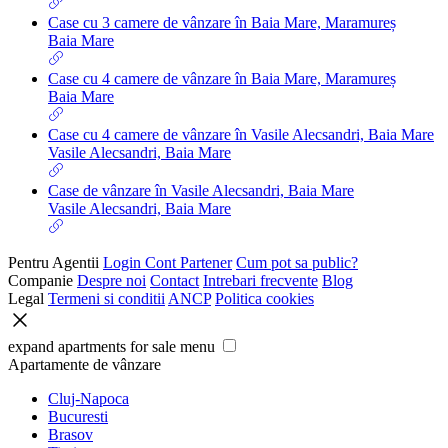
Case cu 3 camere de vânzare în Baia Mare, Maramureș
Baia Mare
Case cu 4 camere de vânzare în Baia Mare, Maramureș
Baia Mare
Case cu 4 camere de vânzare în Vasile Alecsandri, Baia Mare
Vasile Alecsandri, Baia Mare
Case de vânzare în Vasile Alecsandri, Baia Mare
Vasile Alecsandri, Baia Mare
Pentru Agentii
Login Cont Partener
Cum pot sa public?
Companie
Despre noi
Contact
Intrebari frecvente
Blog
Legal
Termeni si conditii
ANCP
Politica cookies
expand apartments for sale menu
Apartamente de vânzare
Cluj-Napoca
Bucuresti
Brasov