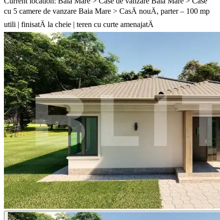
Current location: Baia Mare > Case de vanzare Baia Mare > Case
cu 5 camere de vanzare Baia Mare > CasÄ nouÄ, parter – 100 mp
utili | finisatÄ la cheie | teren cu curte amenajatÄ