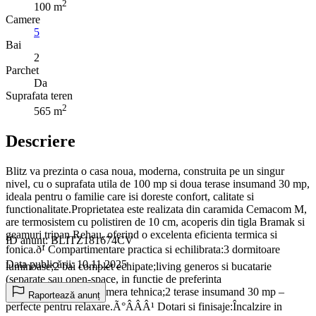
2
100 m
Camere
5
Bai
2
Parchet
Da
Suprafata teren
2
565 m
Descriere
Blitz va prezinta o casa noua, moderna, construita pe un singur
nivel, cu o suprafata utila de 100 mp si doua terase insumand 30 mp,
ideala pentru o familie care isi doreste confort, calitate si
functionalitate.Proprietatea este realizata din caramida Cemacom M,
are termosistem cu polistiren de 10 cm, acoperis din tigla Bramak si
geamuri tripan Rehau, oferind o excelenta eficienta termica si
ID anunț: BLITZ181674CV
fonica.ð¹ Compartimentare practica si echilibrata:3 dormitoare
Data publicării: 10.11.2025
luminoase;2 bai complet echipate;living generos si bucatarie
(separate sau open-space, in functie de preferinta
cumparatorului);hol;camera tehnica;2 terase insumand 30 mp –
Raportează anunț
perfecte pentru relaxare.Ã°ÂÂÂ¹ Dotari si finisaje:Încalzire in