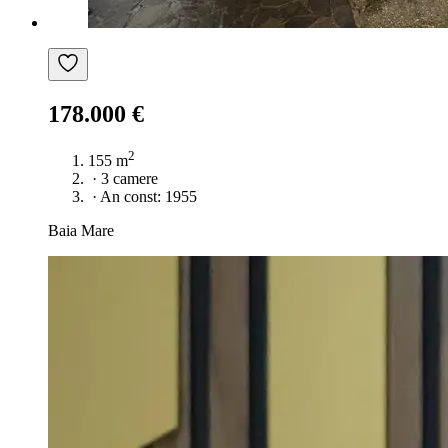
178.000 €
2
155 m
·
3 camere
·
An const: 1955
Baia Mare