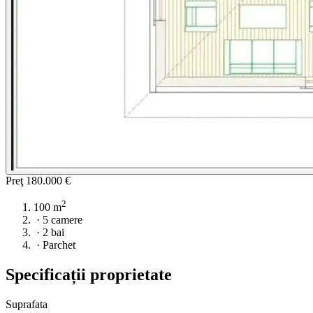
Preţ
180.000 €
2
100 m
·
5 camere
·
2 bai
·
Parchet
Specificații proprietate
Suprafata