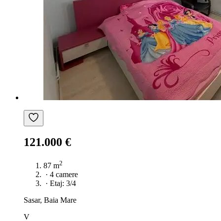
121.000 €
2
87 m
·
4 camere
·
Etaj: 3/4
Sasar, Baia Mare
V