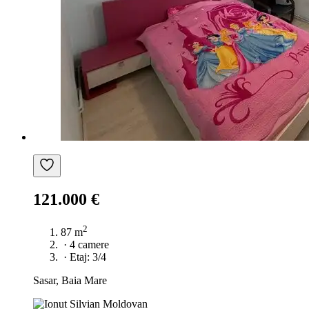
121.000 €
2
87 m
·
4 camere
·
Etaj: 3/4
Sasar, Baia Mare