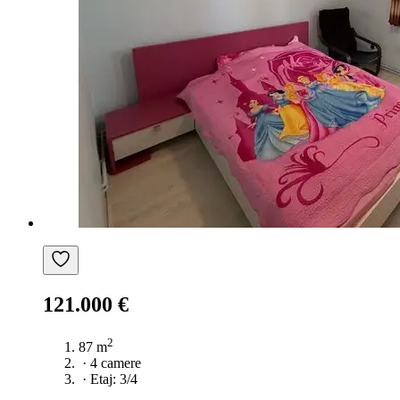
121.000 €
2
87 m
·
4 camere
·
Etaj: 3/4