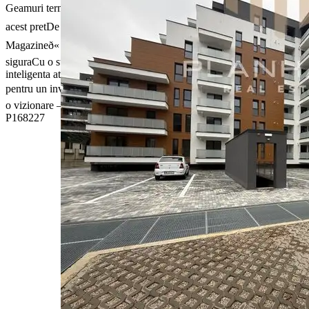
Geamuri termopanð¹ Suprafata generoasa de 85 mp – rar de gasit la
acest pretDe ce zona conteaza:ð¥ Spitalul Sf. Ioan la doi pasið
Magazineð« Ècoliðï¸ Centrul la cateva minuteð³ Zona linistita si
siguraCu o suprafata mare, 2 bai si o pozitie excelenta, este o alegere
inteligenta atat pentru o familie care vrea sa-si puna amprenta, cat si
pentru un investitor care vede potentialul.ð Suna-ma pentru detalii si
o vizionare – ti-l arat cand iti este comod.Cod oferta / ID BLITZ:
P168227