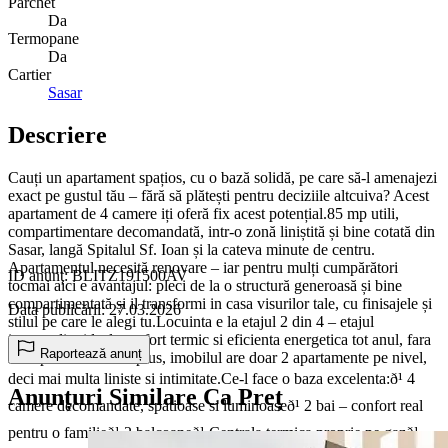
Parchet
Da
Termopane
Da
Cartier
Sasar
Descriere
Cauți un apartament spațios, cu o bază solidă, pe care să-l amenajezi
exact pe gustul tău – fără să plătești pentru deciziile altcuiva? Acest
apartament de 4 camere iți oferă fix acest potențial.85 mp utili,
compartimentare decomandată, intr-o zonă liniștită și bine cotată din
Sasar, langă Spitalul Sf. Ioan și la cateva minute de centru.
Apartamentul necesită renovare – iar pentru mulți cumpărători
ID anunț: BLITZ191500AV
tocmai aici e avantajul: pleci de la o structură generoasă și bine
compartimentată și il transformi in casa visurilor tale, cu finisajele și
Data publicării: 27.03.2026
stilul pe care le alegi tu.Locuinta e la etajul 2 din 4 – etajul
intermediar ideal: confort termic si eficienta energetica tot anul, fara
Raportează anunț
sa depinzi de lift. În plus, imobilul are doar 2 apartamente pe nivel,
deci mai multa liniste si intimitate.Ce-l face o baza excelenta:ð¹ 4
Anunțuri Similare Ca Preț
camere decomandate, spatioase si luminoaseð¹ 2 bai – confort real
pentru o familieð¹ 2 balcoaneð¹ Centrala termica proprie pe gazð¹