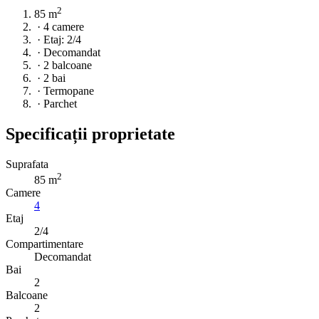
2
85 m
·
4 camere
·
Etaj: 2/4
·
Decomandat
·
2 balcoane
·
2 bai
·
Termopane
·
Parchet
Specificații proprietate
Suprafata
2
85 m
Camere
4
Etaj
2/4
Compartimentare
Decomandat
Bai
2
Balcoane
2