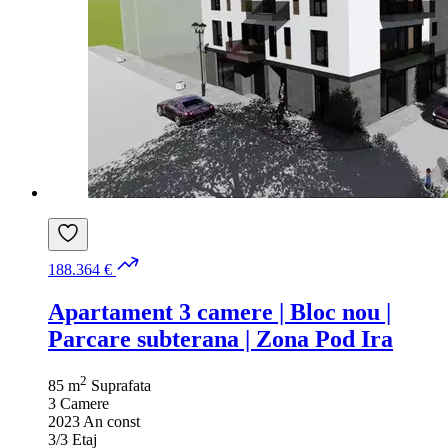
188.364 €
Apartament 3 camere | Bloc nou |
Parcare subterana | Zona Pod Ira
2
85 m
Suprafata
3
Camere
2023
An const
3/3
Etaj