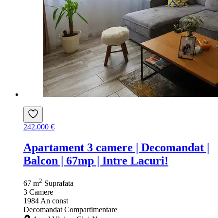
242.000 €
Apartament 3 camere | Decomandat |
Balcon | 67mp | Intre Lacuri!
2
67 m
Suprafata
3
Camere
1984
An const
Decomandat
Compartimentare