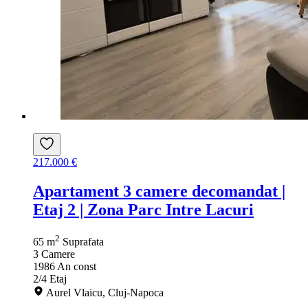
217.000 €
Apartament 3 camere decomandat |
Etaj 2 | Zona Parc Intre Lacuri
2
65 m
Suprafata
3
Camere
1986
An const
2/4
Etaj
Aurel Vlaicu, Cluj-Napoca