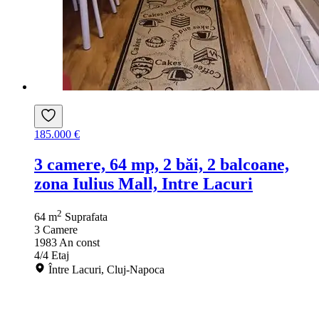
185.000 €
3 camere, 64 mp, 2 băi, 2 balcoane,
zona Iulius Mall, Intre Lacuri
2
64 m
Suprafata
3
Camere
1983
An const
4/4
Etaj
Între Lacuri, Cluj-Napoca