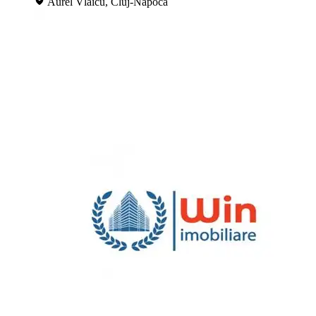
Aurel Vlaicu, Cluj-Napoca