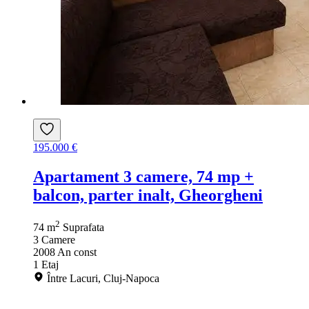
195.000 €
Apartament 3 camere, 74 mp +
balcon, parter inalt, Gheorgheni
2
74 m
Suprafata
3
Camere
2008
An const
1
Etaj
Între Lacuri, Cluj-Napoca