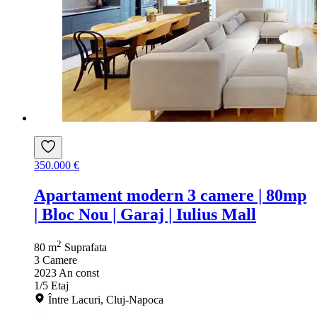
350.000 €
Apartament modern 3 camere | 80mp
| Bloc Nou | Garaj | Iulius Mall
2
80 m
Suprafata
3
Camere
2023
An const
1/5
Etaj
Între Lacuri, Cluj-Napoca