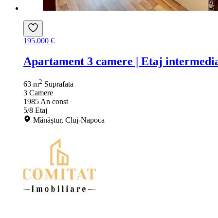
195.000 €
Apartament 3 camere | Etaj intermedi
2
63 m
Suprafata
3
Camere
1985
An const
5/8
Etaj
Mănăștur, Cluj-Napoca