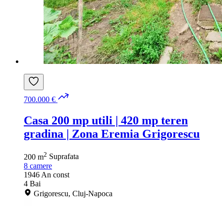
700.000 €
Casa 200 mp utili | 420 mp teren
gradina | Zona Eremia Grigorescu
2
200 m
Suprafata
8
camere
1946
An const
4
Bai
Grigorescu, Cluj-Napoca