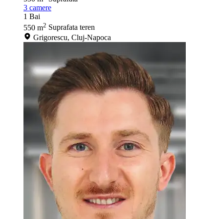
3
camere
1
Bai
2
550 m
Suprafata teren
Grigorescu, Cluj-Napoca