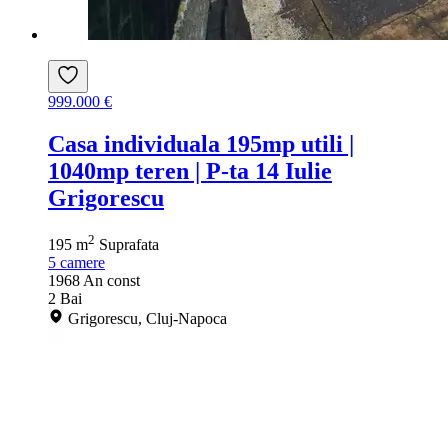
999.000 €
Casa individuala 195mp utili |
1040mp teren | P-ta 14 Iulie
Grigorescu
2
195 m
Suprafata
5
camere
1968
An const
2
Bai
Grigorescu, Cluj-Napoca