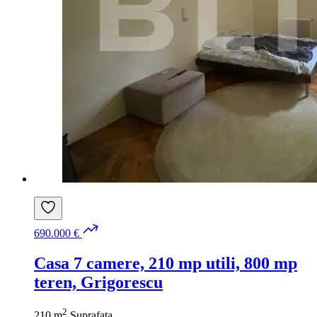
690.000 €
Casa 7 camere, 210 mp utili, 800 mp
teren, Grigorescu
2
210 m
Suprafata