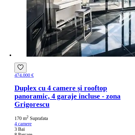
474.000 €
Duplex cu 4 camere și rooftop
panoramic, 4 garaje incluse - zona
Grigorescu
2
170 m
Suprafata
4
camere
3
Bai
8
Parcare