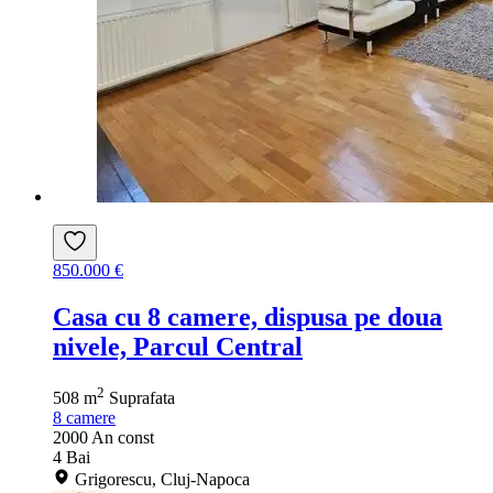
850.000 €
Casa cu 8 camere, dispusa pe doua
nivele, Parcul Central
2
508 m
Suprafata
8
camere
2000
An const
4
Bai
Grigorescu, Cluj-Napoca